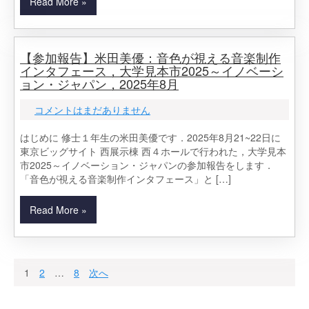
Read More »
【参加報告】米田美優：音色が視える音楽制作
インタフェース，大学見本市2025～イノベーシ
ョン・ジャパン，2025年8月
コメントはまだありません
はじめに 修士１年生の米田美優です．2025年8月21~22日に
東京ビッグサイト 西展示棟 西４ホールで行われた，大学見本
市2025～イノベーション・ジャパンの参加報告をします．
「音色が視える音楽制作インタフェース」と […]
Read More »
投
1
2
…
8
次へ
稿