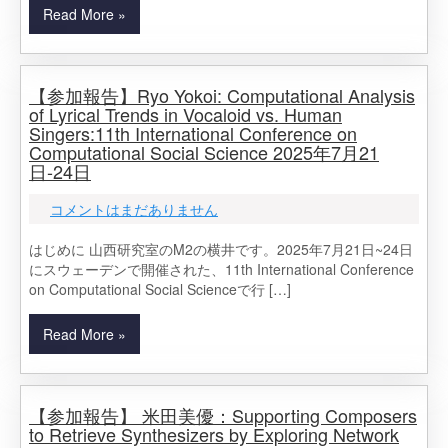
Read More »
【参加報告】Ryo Yokoi: Computational Analysis
of Lyrical Trends in Vocaloid vs. Human
Singers:11th International Conference on
Computational Social Science 2025年7月21
日-24日
コメントはまだありません
はじめに 山西研究室のM2の横井です。2025年7月21日~24日
にスウェーデンで開催された、11th International Conference
on Computational Social Scienceで行 […]
Read More »
【参加報告】 米田美優：Supporting Composers
to Retrieve Synthesizers by Exploring Network