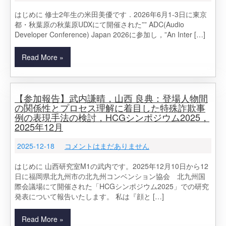
はじめに 修士2年生の米田美優です．2026年6月1-3日に東京
都・秋葉原の秋葉原UDXにて開催された”” ADC(Audio
Developer Conference) Japan 2026に参加し，”An Inter […]
Read More »
【参加報告】武内謙晴，山西 良典：登場人物間
の関係性とプロセス理解に着目した特殊詐欺事
例の表現手法の検討，HCGシンポジウム2025，
2025年12月
2025-12-18
コメントはまだありません
はじめに 山西研究室M1の武内です。2025年12月10日から12
日に福岡県北九州市の北九州コンベンション協会 北九州国
際会議場にて開催された「HCGシンポジウム2025」での研究
発表について報告いたします。 私は『顔と […]
Read More »