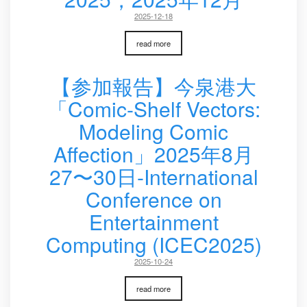
2025-12-18
read more
【参加報告】今泉港大
「Comic-Shelf Vectors:
Modeling Comic
Affection」2025年8月
27〜30日-International
Conference on
Entertainment
Computing (ICEC2025)
2025-10-24
read more