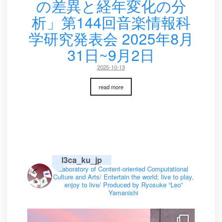
の差異と経年変化の分
析」第144回音楽情報科
学研究発表会 2025年8月
31日~9月2日
2025-10-13
read more
l3ca_ku_jp
Laboratory of Content-oriented Computational
Culture and Arts/
Entertain the world; live to play,
enjoy to live/
Produced by Ryosuke “Leo”
Yamanishi