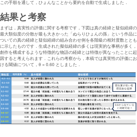
この手順を通して，ひょんなことから要約を自動で生成しました．
結果と考察
まずは，真実性の評価に関する考察です，下図は真の経緯と疑似経緯の
最大類似度の分散が最も大きかった「ぬらりひょんの孫」という作品に
ついての真の経緯と疑似経緯の組み合わせ例を各階級の相対度数ととも
に示したものです．生成された擬似経緯の多くは現実的な事柄が多く，
創作を構成するような特徴的な物語の経緯とは特徴が異なったことに起
因すると考えられます．これらの考察から，本稿では真実性の評価にお
ける閾値について，θ = 0.60 としました．