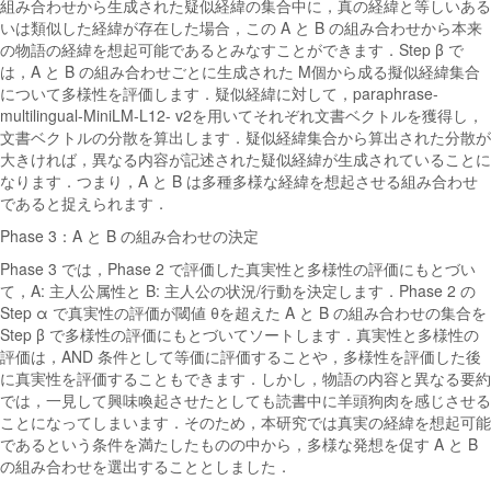
組み合わせから生成された疑似経緯の集合中に，真の経緯と等しいある
いは類似した経緯が存在した場合，この A と B の組み合わせから本来
の物語の経緯を想起可能であるとみなすことができます．Step β で
は，A と B の組み合わせごとに生成された M個から成る擬似経緯集合
について多様性を評価します．疑似経緯に対して，paraphrase-
multilingual-MiniLM-L12- v2を用いてそれぞれ文書ベクトルを獲得し，
文書ベクトルの分散を算出します．疑似経緯集合から算出された分散が
大きければ，異なる内容が記述された疑似経緯が生成されていることに
なります．つまり，A と B は多種多様な経緯を想起させる組み合わせ
であると捉えられます．
Phase 3：A と B の組み合わせの決定
Phase 3 では，Phase 2 で評価した真実性と多様性の評価にもとづい
て，A: 主人公属性と B: 主人公の状況/行動を決定します．Phase 2 の
Step α で真実性の評価が閾値 θを超えた A と B の組み合わせの集合を
Step β で多様性の評価にもとづいてソートします．真実性と多様性の
評価は，AND 条件として等価に評価することや，多様性を評価した後
に真実性を評価することもできます．しかし，物語の内容と異なる要約
では，一見して興味喚起させたとしても読書中に羊頭狗肉を感じさせる
ことになってしまいます．そのため，本研究では真実の経緯を想起可能
であるという条件を満たしたものの中から，多様な発想を促す A と B
の組み合わせを選出することとしました．