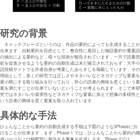
研究の背景
キャッチフレーズというのは，作品の要約によっても生成することが
出来ます．自動要約を目的として，整合性に着目した物語要約や重要語
の抽出による要約など，様々な技術が報告されています．一方で読書意
欲を促進させるような要約の自動生成は未だ確立されておらず，大手小
説投稿サイトでも作者自身が考案したあらすじを掲載しています．その
理由として，多くの研究では正しさやネタバレなどネガティブな要素を
最小限にする取り組みを行っており，肝心の読者の興味を惹くという要
素を満たすことが出来ていないということが考えられます．そこで本研
究ではネタバレや真実性などネガティブな要素に加えて想像の多様性と
いう読者の興味を惹く要素を取り入れています．
具体的な手法
ひょんなことから要約の自動生成する手順は下図のような3Phaseに分
けることが出来ます．まず，Phase 1 では，ひょんなことから要約の構
成パーツおよび秘匿部に相当する事象を生成します．Phase 2では，