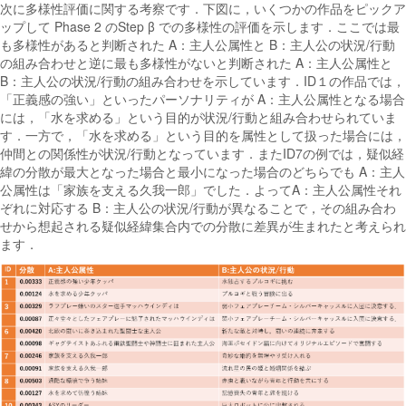
次に多様性評価に関する考察です．下図に，いくつかの作品をピックア
ップして Phase 2 のStep β での多様性の評価を示します．ここでは最
も多様性があると判断された A：主人公属性と B：主人公の状況/行動
の組み合わせと逆に最も多様性がないと判断された A：主人公属性と
B：主人公の状況/行動の組み合わせを示しています．ID１の作品では，
「正義感の強い」といったパーソナリティが A：主人公属性となる場合
には，「水を求める」という目的が状況/行動と組み合わせられていま
す．一方で，「水を求める」という目的を属性として扱った場合には，
仲間との関係性が状況/行動となっています．またID7の例では，疑似経
緯の分散が最大となった場合と最小になった場合のどちらでも A：主人
公属性は「家族を支える久我一郎」でした．よってA：主人公属性それ
ぞれに対応する B：主人公の状況/行動が異なることで，その組み合わ
せから想起される疑似経緯集合内での分散に差異が生まれたと考えられ
ます．