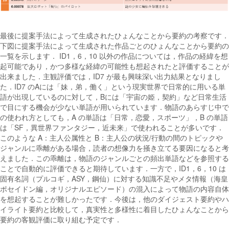
最後に提案手法によって生成されたひょんなことから要約の考察です．
下図に提案手法によって生成された作品ごとのひょんなことから要約の
一覧を示します． ID1，6，10 以外の作品については，作品の経緯を想
起可能であり，かつ多様な経緯の可能性も想起されたと評価することが
出来ました．主観評価では，ID7 が最も興味深い出力結果となりまし
た．ID7 のAには「妹，弟，働く」という現実世界で日常的に用いる単
語が出現しているのに対して，Bには「宇宙の姫，契約」など日常生活
で目にする機会が少ない単語が用いられています．物語のあらすじ中で
の使われ方としても，A の単語は「日常，恋愛，スポーツ」，B の単語
は「SF，異世界ファンタジー，近未来」で使われることが多いです．
このような A：主人公属性と B：主人公の状況/行動の間のトピックや
ジャンルに乖離がある場合，読者の想像力を掻き立てる要因になると考
えました．この乖離は，物語のジャンルごとの頻出単語などを参照する
ことで自動的に評価できると期待しています．一方で，ID1，6，10 は
固有名詞（プルコギ，ASY，鋼仙）に対する知識不足やメタ情報（海皇
ポセイドン編，オリジナルエピソード）の混入によって物語の内容自体
を想起することが難しかったです．今後は，他のダイジェスト要約やハ
イライト要約と比較して，真実性と多様性に着目したひょんなことから
要約の客観評価に取り組む予定です．