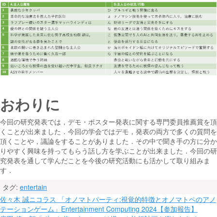
おわりに
今回の研究発表では，デモ・ポスター発表に関する専門委員推薦賞を頂
くことが出来ました．今回の学会ではデモ，発表の両方で多くの質問を
頂くことや，議論をすることがありました．その中で聞き手の方に分か
りやすく興味を持ってもらう話し方を学ぶことが出来ました．今回の研
究発表を通して学んだことを今後の研究活動にも活かして取り組みま
す．
タグ:
entertain
投
佐々木 誠ニコラス 「オノマトパーティ:視覚的特徴とオノマトペのアノ
テーションゲーム」Entertainment Computing 2024【参加報告】