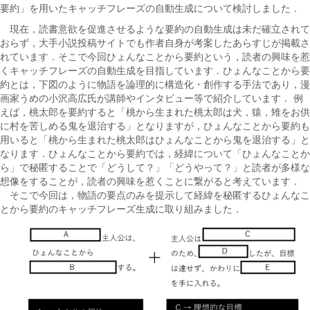
要約」を用いたキャッチフレーズの自動生成について検討しました．
現在，読書意欲を促進させるような要約の自動生成は未だ確立されて
おらず，大手小説投稿サイトでも作者自身が考案したあらすじが掲載さ
れています．そこで今回ひょんなことから要約という，読者の興味を惹
くキャッチフレーズの自動生成を目指しています．ひょんなことから要
約とは，下図のように物語を論理的に構造化・創作する手法であり，漫
画家うめの小沢高広氏が講師やインタビュー等で紹介しています． 例
えば，桃太郎を要約すると「桃から生まれた桃太郎は犬，猿，雉をお供
に村を苦しめる鬼を退治する」となりますが，ひょんなことから要約も
用いると「桃から生まれた桃太郎はひょんなことから鬼を退治する」と
なります．ひょんなことから要約では，経緯について「ひょんなことか
ら」で秘匿することで「どうして？」「どうやって？」と読者が多様な
想像をすることが，読者の興味を惹くことに繋がると考えています．
そこで今回は，物語の要点のみを提示して経緯を秘匿するひょんなこ
とから要約のキャッチフレーズ生成に取り組みました．