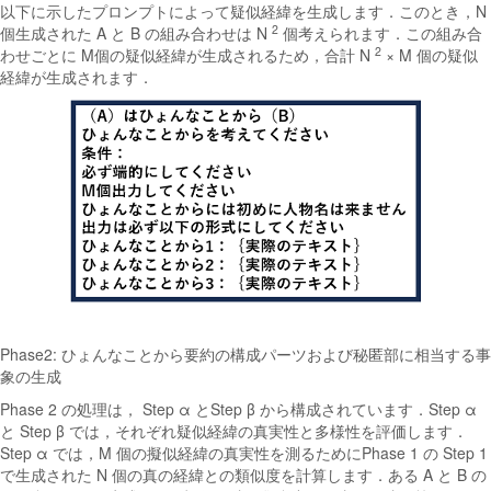
以下に示したプロンプトによって疑似経緯を生成します．このとき，N
2
個生成された A と B の組み合わせは N
個考えられます．この組み合
2
わせごとに M個の疑似経緯が生成されるため，合計 N
× M 個の疑似
経緯が生成されます．
Phase2: ひょんなことから要約の構成パーツおよび秘匿部に相当する事
象の生成
Phase 2 の処理は， Step α とStep β から構成されています．Step α
と Step β では，それぞれ疑似経緯の真実性と多様性を評価します．
Step α では，M 個の擬似経緯の真実性を測るためにPhase 1 の Step 1
で生成された N 個の真の経緯との類似度を計算します．ある A と B の