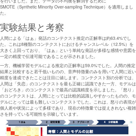
を行いました。また、データの不均衡を解消するために
SMOTE（Synthetic Minority Over-sampling Technique）を適用しまし
た。
実験結果と考察
人間による「はぁ」発話のコンテクスト推定の正解率は約63.4%でし
た。これは8種類のコンテクストにおけるチャンスレベル（12.5%）を
大きく上回っており、「はぁ」という単純な発話が多様な感情や意図を
一定の精度で伝達可能であることが示されました。
一方、機械学習モデルによる推定の正解率は59.0%でした。人間の推定
結果と比較すると若干低いものの、音声特徴量のみを用いて人間に近い
精度を達成できたことは注目に値します。コンテクスト別の分析では、
人間は「失恋」のコンテクストを最も正確に認識できた一方、モデルは
「おどろき」のコンテクストで最高の認識精度を示しました。「怒り」
のコンテクストは、人間にとっては比較的認識しやすかったものの、モ
デルにとっては最も難しいコンテクストでした。これは、怒りの表現が
個人差や状況によって多様であり、現在の特徴量では捉えきれない複雑
さを持っている可能性を示唆しています。