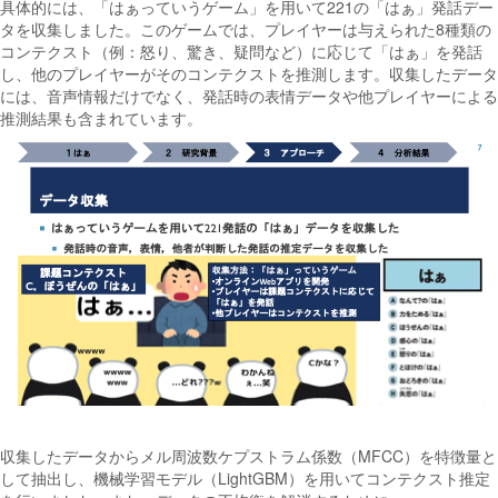
具体的には、「はぁっていうゲーム」を用いて221の「はぁ」発話デー
タを収集しました。このゲームでは、プレイヤーは与えられた8種類の
コンテクスト（例：怒り、驚き、疑問など）に応じて「はぁ」を発話
し、他のプレイヤーがそのコンテクストを推測します。収集したデータ
には、音声情報だけでなく、発話時の表情データや他プレイヤーによる
推測結果も含まれています。
収集したデータからメル周波数ケプストラム係数（MFCC）を特徴量と
して抽出し、機械学習モデル（LightGBM）を用いてコンテクスト推定