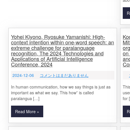
abo
R
Yohei Kiyono, Ryosuke Yamanishi: High-
Ko
context intention within one-word speech: an
Mi
extreme challenge for paralanguage
org
recognition, The 2024 Technologies and
on 
Applications of Artificial Intelligence
and
Conference, 2024
Co
2024-12-06
コメントはまだありません
In human communication, how we say things is just as
Thi
important as what we say. This how” is called
use
paralangua […]
for 
Read More »
R