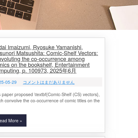
dai Imaizumi, Ryosuke Yamanishi,
sunori Matsushita: Comic-Shelf Vectors:
nvoluting the co-occurrence among
mics on the bookshelf, Entertainment
mputing, p. 100973, 2025年6月
25-05-29
コメントはまだありません
s paper proposed \textbf{Comic-Shelf (CS) vectors},
ch convolve the co-occurrence of comic titles on the
ead More »