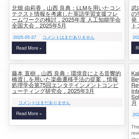
北畑 由莉香，山西 良典：LLMを用いたコン
武
テクスト情報を考慮した英語学習支援フレ
の
ームワークの検討，2025年度 人工知能学会
発
全国大会，2025年5月
ト
2025-05-27
コメントはまだありません
20
Read More »
R
藤本 直樹，山西 良典：環境音による音響的
Ka
橋渡しを用いた楽曲遷移手法の提案，情報
Be
処理学会第75回エンタテインメントコンピ
Rev
ューティング研究会，2025年3月
Int
So
月
コメントはまだありません
Read More »
20
Thi
rev