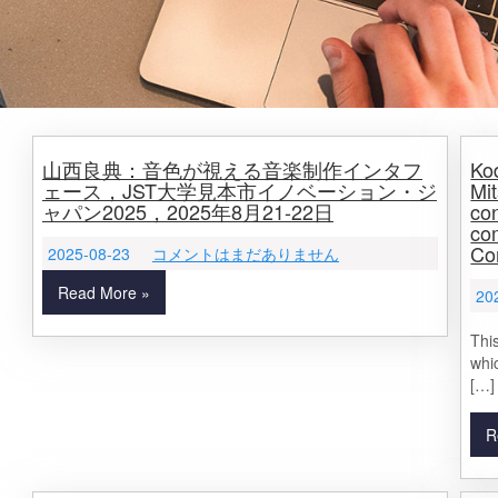
山西良典：音色が視える音楽制作インタフ
Ko
ェース，JST大学見本市イノベーション・ジ
Mit
ャパン2025，2025年8月21-22日
co
co
Co
2025-08-23
コメントはまだありません
Read More »
20
Thi
whi
[…]
R