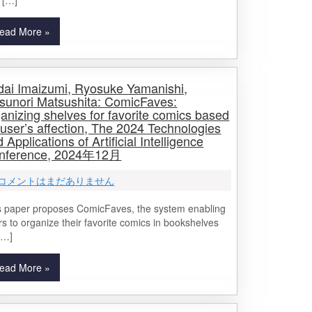
 […]
ead More »
dai Imaizumi, Ryosuke Yamanishi,
tsunori Matsushita: ComicFaves:
anizing shelves for favorite comics based
user’s affection, The 2024 Technologies
 Applications of Artificial Intelligence
nference, 2024年12月
コメントはまだありません
s paper proposes ComicFaves, the system enabling
rs to organize their favorite comics in bookshelves
[…]
ead More »