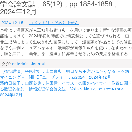
学会論文誌，65(12)，pp.1854-1858，
2024年12月
2024-12-15
コメントはまだありません
本稿は，漫画家が人工知能技術（AI）を用いて創り出す新たな漫画の可
能性に向けて，2024年初旬時点での備忘録として位置づけられる．画
像生成AIによって生成された画像に対して，漫画家が作品としての修正
を行う共創マニュアルを示す．漫画家が画像生成AIを使いこなすための
手順と共に，「画像」を「漫画」に昇華させるための要点を整理する．
タグ:
entertain
,
Journal
投
（招待講演）平尾七虹，山西良典：明日から不満が見たくなる －不満
マイニング－，NII IDRユーザフォーラム2024，2024年12月
稿
濱﨑日菜子，山西良典，仲田晋：イラストの眼のハイライト位置に関す
ナ
る数理的検討，情報処理学会論文誌，Vol.65, No.12, pp.1859-1864，
2024年12月
ビ
ゲ
ー
シ