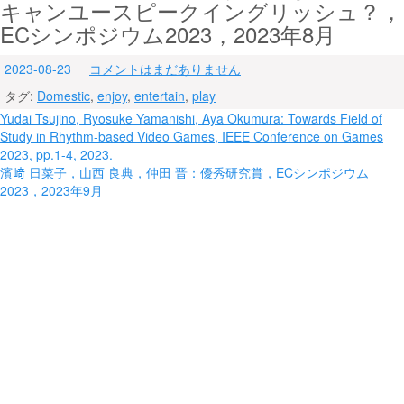
キャンユースピークイングリッシュ？，
ECシンポジウム2023，2023年8月
2023-08-23
コメントはまだありません
タグ:
Domestic
,
enjoy
,
entertain
,
play
投
Yudai Tsujino, Ryosuke Yamanishi, Aya Okumura: Towards Field of
Study in Rhythm-based Video Games, IEEE Conference on Games
稿
2023, pp.1-4, 2023.
ナ
濱﨑 日菜子，山西 良典，仲田 晋：優秀研究賞，ECシンポジウム
2023，2023年9月
ビ
ゲ
ー
シ
ョ
ン