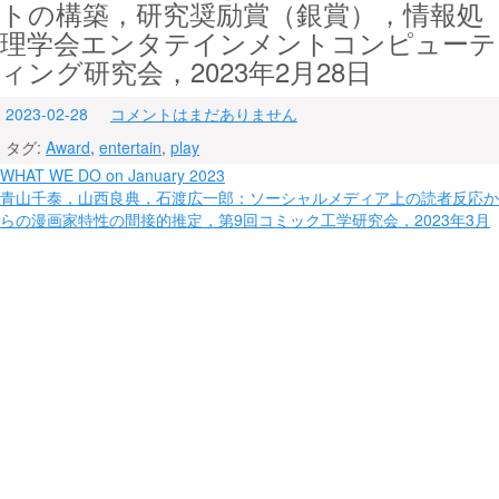
トの構築，研究奨励賞（銀賞），情報処
理学会エンタテインメントコンピューテ
ィング研究会，2023年2月28日
2023-02-28
コメントはまだありません
タグ:
Award
,
entertain
,
play
投
WHAT WE DO on January 2023
青山千泰，山西良典，石渡広一郎：ソーシャルメディア上の読者反応か
稿
らの漫画家特性の間接的推定，第9回コミック工学研究会，2023年3月
ナ
ビ
ゲ
ー
シ
ョ
ン