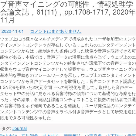
ブ音声マイニングの可能性，情報処理学
会論文誌，61(11)，pp.1708-1717, 2020年
11月
2020-11-01
コメントはまだありません
ウェブ上には様々なマルチメディアで構成されたユーザ参加型のエンタ
テインメントコンテンツが存在している．これらのエンタテインメント
コンテンツからは，統制された条件に従った映像や音声を取得できる可
能性がある．本稿では，音声データの活用に焦点を当て，ウェブ上のエ
ンタテインメントコンテンツからの統制された環境下での音声データの
収集をウェブ音声マイニングとして提案する．ウェブ音声マイニングの
基本的な手続きのフレームワークを示し，ウェブ上のエンタテイメント
コンテンツから音声データセットを取得した．音声コンテキスト認識と
t-SNE法を用いた2次元空間上への可視化を通して，取得した音声デー
タセット中の発話に見られる音響特徴の傾向について基礎的な考察を行
った．その結果，各発話は課題コンテキストごとに複数の発話者で共通
の音響特徴を示す傾向であることを確認し，ユーザ発信型のエンタテイ
ンメントコンテンツ中の音声をラベル付き音声データとして研究用途に
応用できる可能性を示した．
タグ:
Journal
秋山大知，石川智希，井本桂右，新妻雅弘，山西良典，山下洋一：音声