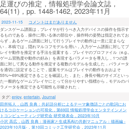
足運びの推定，情報処理学会論文誌，
64(11)，pp. 1448-1462, 2023年11月
2023-11-15
コメントはまだありません
ダンスゲーム譜面は，プレイヤが行うべき入力デバイスの操作を指示す
るものである．操作に用いる体の部位や，操作時の姿勢は指定されてお
らず，あるゲーム譜面に対して行うプレイヤの動作は一意に定まらな
い．本稿では，隠れマルコフモデルを用い，入力ゲーム譜面に対してプ
レイヤ動作を推定する手法を提案する．プレイヤのプロファイル（e.g.,
ゲーム習熟度や動作の好み）を表現するパラメータを導入し，1つの譜
面に対して異なる動作を推定する複数のモデルを生成した．パラメータ
を適切に設定することで，提案モデルはプレイヤの動作をおおよそ
55%〜69%推定できることを確認した．また，身長や靴のサイズといっ
た一般的なゲームプレイヤにとって分かりやすい指標から，モデルのパ
ラメータを推定できる可能性も示唆された．
タグ:
enjoy
,
entertain
,
Journal
投
田所拓人，山西 良典：共起語分析によるテーマ象徴語ごとの歌詞にお
けるコロケーションの可視化，第69回 情報処理学会エンタテインメン
稿
トコンピューティング研究会 研究発表会，2023年10月
ナ
小沢 高広，山西 良典：漫画家と生成系AIの共創マニュアル：描画編 ‐
2023年10月版‐，第10回コミック工学研究会，2023年11月