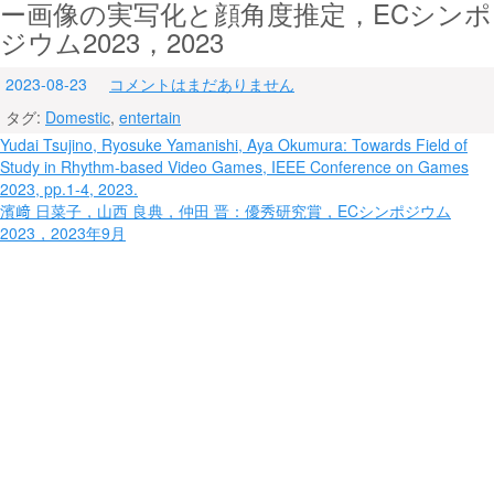
ー画像の実写化と顔角度推定，ECシンポ
ジウム2023，2023
2023-08-23
コメントはまだありません
タグ:
Domestic
,
entertain
投
Yudai Tsujino, Ryosuke Yamanishi, Aya Okumura: Towards Field of
Study in Rhythm-based Video Games, IEEE Conference on Games
稿
2023, pp.1-4, 2023.
ナ
濱﨑 日菜子，山西 良典，仲田 晋：優秀研究賞，ECシンポジウム
2023，2023年9月
ビ
ゲ
ー
シ
ョ
ン