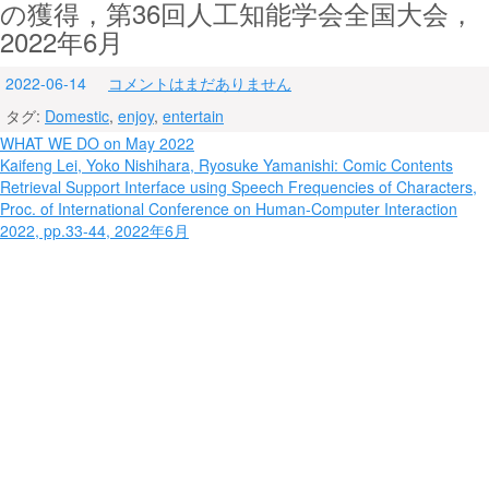
の獲得，第36回人工知能学会全国大会，
2022年6月
2022-06-14
コメントはまだありません
タグ:
Domestic
,
enjoy
,
entertain
投
WHAT WE DO on May 2022
Kaifeng Lei, Yoko Nishihara, Ryosuke Yamanishi: Comic Contents
稿
Retrieval Support Interface using Speech Frequencies of Characters,
ナ
Proc. of International Conference on Human-Computer Interaction
2022, pp.33-44, 2022年6月
ビ
ゲ
ー
シ
ョ
ン