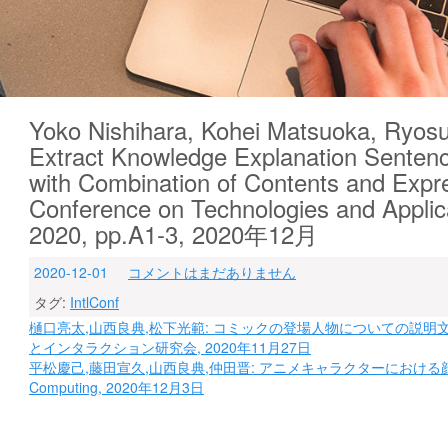
Yoko Nishihara, Kohei Matsuoka, Ryos
Extract Knowledge Explanation Senten
with Combination of Contents and Expre
Conference on Technologies and Applicati
2020, pp.A1-3, 2020年12月
2020-12-01
コメントはまだありません
タグ:
IntlConf
投
樋口亮太,山西良典,松下光範: コミックの登場人物についての説明文か
とインタラクション研究会, 2020年11月27日
稿
平松慶己,藤田宣久,山西良典,仲田晋: アニメキャラクターにおける顔輪
ナ
Computing, 2020年12月3日
ビ