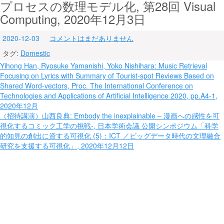
プロセスの数理モデル化, 第28回 Visual
Computing, 2020年12月3日
2020-12-03
コメントはまだありません
タグ:
Domestic
投
Yihong Han, Ryosuke Yamanishi, Yoko Nishihara: Music Retrieval
Focusing on Lyrics with Summary of Tourist-spot Reviews Based on
稿
Shared Word-vectors, Proc. The International Conference on
ナ
Technologies and Applications of Artificial Intelligence 2020, pp.A4-1,
2020年12月
ビ
（招待講演）山西良典: Embody the inexplainable – 漫画への感性を可
視化するコミック工学の挑戦-, 日本学術会議 公開シンポジウム「科学
ゲ
的知見の創出に資する可視化 (5)：ICT ／ビッグデータ時代の文理融合
ー
研究を支援する可視化」, 2020年12月12日
シ
ョ
ン