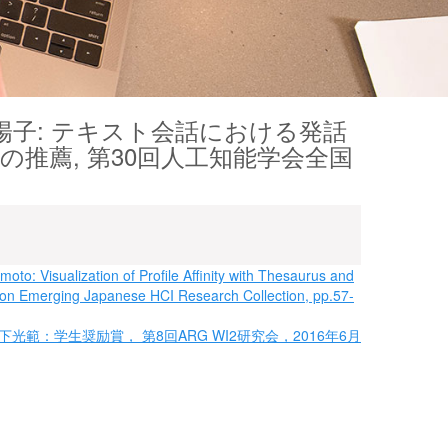
子: テキスト会話における発話
推薦, 第30回人工知能学会全国
to: Visualization of Profile Affinity with Thesaurus and
n Emerging Japanese HCI Research Collection, pp.57-
光範：学生奨励賞， 第8回ARG WI2研究会，2016年6月