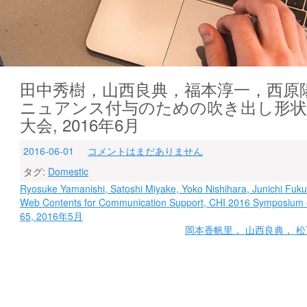
田中秀樹，山西良典，福本淳一，西原陽
ニュアンス付与のための吹き出し形状の
大会, 2016年6月
2016-06-01
コメントはまだありません
タグ:
Domestic
投
Ryosuke Yamanishi, Satoshi Miyake, Yoko Nishihara, Junichi Fukumo
Web Contents for Communication Support, CHI 2016 Symposium o
稿
65, 2016年5月
ナ
岡本香帆里， 山西良典， 松下
ビ
ゲ
ー