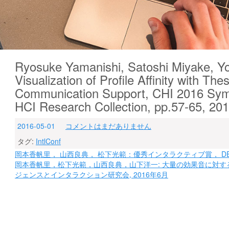
Ryosuke Yamanishi, Satoshi Miyake, Yo
Visualization of Profile Affinity with T
Communication Support, CHI 2016 Sy
HCI Research Collection, pp.57-65, 
2016-05-01
コメントはまだありません
タグ:
IntlConf
投
岡本香帆里， 山西良典， 松下光範：優秀インタラクティブ賞， DEIM
岡本香帆里，松下光範，山西良典，山下洋一: 大量の効果音に対する効
稿
ジェンスとインタラクション研究会, 2016年6月
ナ
ビ
ゲ