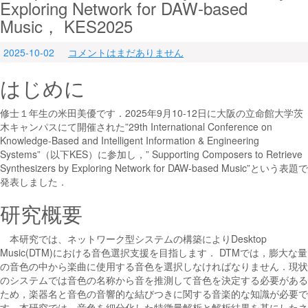
Exploring Network for DAW-based
Music， KES2025
2025-10-02
コメントはまだありません
はじめに
修士１年生の米田美優です．2025年9月10-12日に大阪の立命館大学茨
木キャンパスにて開催された”29th International Conference on
Knowledge-Based and Intelligent Information & Engineering
Systems”（以下KES）に参加し，” Supporting Composers to Retrieve
Synthesizers by Exploring Network for DAW-based Music”という表題で
発表しました．
研究概要
本研究では、ネットワーク型システムの構築によりDesktop
Music(DTM)における音色選択支援を目指します． DTMでは，膨大な量
の音色の中から楽曲に使用する音色を選択しなければなりません．現状
のシステムでは音色の名称から音を推測して音色を決定する必要がある
ため，楽器名と音色の音響的な結びつきに関する音楽的な知識が必要で
す．本研究では，音色を細分化した特徴量解析と解析結果を基にしたネ