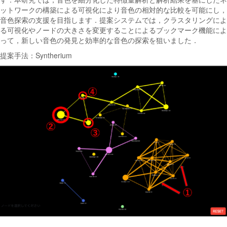
ットワークの構築による可視化により音色の相対的な比較を可能にし，
音色探索の支援を目指します．提案システムでは，クラスタリングによ
る可視化やノードの大きさを変更することによるブックマーク機能によ
って，新しい音色の発見と効率的な音色の探索を狙いました．
提案手法：Syntherium