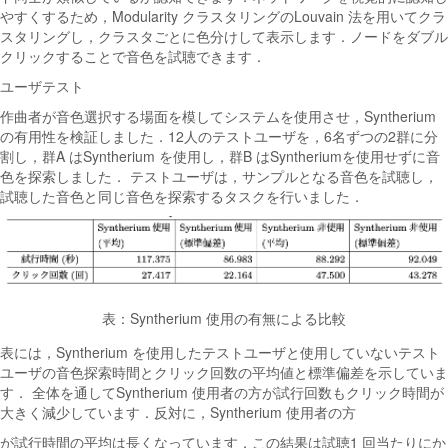
やすくするため，Modularity クラスタリングのLouvain 法を用いてクラ
スタリングし，クラスタごとに色分けして表示します．ノードをダブル
クリックすることで音色を試聴できます．
ユーザテスト
作曲者が音色選択する場面を模してシステムを使用させ，Syntherium
の有用性を検証しました．12人のテストユーザを，6名ずつの2群に分
割し，群A はSyntherium を使用し，群B はSyntheriumを使用せずに音
色を探索しました． テストユーザは，サンプルとなる音色を試聴し，
試聴した音色と同じ音色を探索するタスクを行いました．
表：Syntherium 使用の有無による比較
表には，Syntherium を使用したテストユーザと使用していないテスト
ユーザの音色探索時間とクリック回数の平均値と標準偏差を示していま
す． 全体を通してSyntherium 使用者の方が試行回数もクリック時間が
大きく減少しています．反対に，Syntherium 使用者の方
が試行時間の平均は長くなっています．この結果は試聴1 回当たりにか