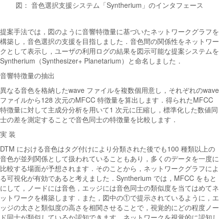
図： 音色選択支援システム「Syntherium」のインタフェース
提案手法では，図のように音響特徴量に基づいたネットワークグラフを
構築し，音色選択の支援を目指しました．音色間の関係性をネットワー
クとして表示し，ユーザの利用ログの結果を図示可能な提案システムを
Syntherium（Synthesizer+ Planetarium）と命名しました．
音響特徴量の抽出
異なる音色を格納したwave ファイルを複数個用意し，それぞれのwave
ファイルから128 次元のMFCC 特徴量を算出します．得られたMFCC
特徴量に対して主成分分析を用いて1 次元に圧縮し，標準化した数値同
士の差を測定することで音色同士の特徴量を比較します．
実 装
DTM における音色はタグ付けにより分類された後でも100 種類以上の
音色が並列関係として扱われていることもあり，多くのデータを一度に
比較する場面が予想されます．そのことから，ネットワークグラフによ
る可視化が有効であると考えました．Syntherium では，MFCC をもと
にして，ノードには音色，エッジには音色同士の類似度を当てはめてネ
ットワークを構築します．また，図中の①で提示されているように，エ
ッジの太さと類似度の高さを相関させることで，視覚的にどの程度ノー
ド同士が類似しているか認知できます．ネットワークを視覚的に認知し