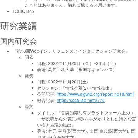
たことはありません。触れば憶えると思います。
TOEIC 875
研究業績
国内研究会
『第18回Webインテリジェンスとインタラクション研究会』
開催
日程: 2022年11月25日（金）~26日（土）
会場: 高知工科大学（永国寺キャンパス）
発表
日程: 2022年11月26日(土)
セッション: 『情報推薦(2)・情報抽出』
公開記事:
https://www.sigwi2.org/report-no18.html
報告記事:
https://ccca-lab.net/2770
論文
タイトル: 『音楽知識共有プラットフォーム上のユ
ーザ投稿からの表記特徴を手がかりとした詩的な言
い換え表現の抽出』
著者: 竹元 亨舟(関西大学), 山西 良典(関西大学), 西
原 陽子(立命館大学)