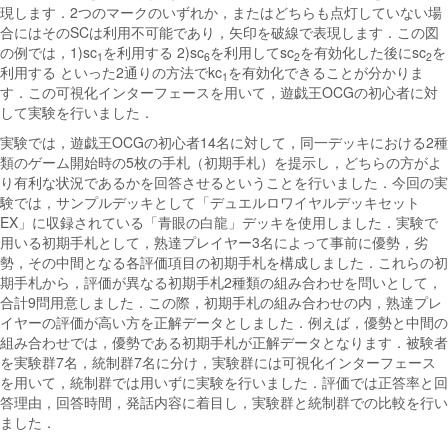
現します．2つのマークのいずれか，またはどちらも点灯していない場
合にはそのSCは利用不可能であり，矢印を破線で表現します．この図
の例では，1)sc
を利用する 2)sc
を利用してsc
を有効化した後にsc
を
1
6
2
2
利用する といった2通りの方法でkc
を有効化できることが分かりま
1
す．この可視化インターフェースを用いて，遊戯王OCGの初心者に対
して実験を行いました．
実験では，遊戯王OCGの初心者14名に対して，同一デッキにおける2種
類のゲーム開始時の5枚の手札（初期手札）を提示し，どちらの方がよ
り有利な状況であるかを回答させるということを行いました．今回の実
験では，サンプルデッキとして「デュエルロワイヤルデッキセット
EX」に収録されている「青眼の白龍」デッキを使用しました．実験で
用いる初期手札として，熟達プレイヤー3名によって事前に優勢，劣
勢，その中間となる各評価項目の初期手札を構成しました．これらの初
期手札から，評価が異なる初期手札2種類の組み合わせを問いとして，
合計9問用意しました．この際，初期手札の組み合わせの内，熟達プレ
イヤーの評価が高い方を正解データとしました．例えば，優勢と中間の
組み合わせでは，優勢である初期手札が正解データとなります．被験者
を実験群7名，統制群7名に分け，実験群には可視化インターフェース
を用いて，統制群では用いずに実験を行いました．評価では正答率と回
答理由，回答時間，発話内容に着目し，実験群と統制群での比較を行い
ました．