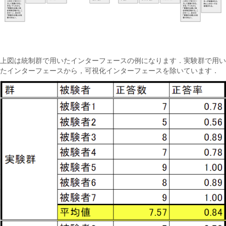
上図は統制群で用いたインターフェースの例になります．実験群で用い
たインターフェースから，可視化インターフェースを除いています．