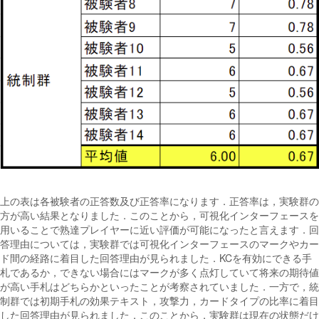
上の表は各被験者の正答数及び正答率になります．正答率は，実験群の
方が高い結果となりました．このことから，可視化インターフェースを
用いることで熟達プレイヤーに近い評価が可能になったと言えます．回
答理由については，実験群では可視化インターフェースのマークやカー
ド間の経路に着目した回答理由が見られました．KCを有効にできる手
札であるか，できない場合にはマークが多く点灯していて将来の期待値
が高い手札はどちらかといったことが考察されていました．一方で，統
制群では初期手札の効果テキスト，攻撃力，カードタイプの比率に着目
した回答理由が見られました．このことから，実験群は現在の状態だけ