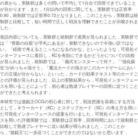
の表から，実験群は多くの問いで平均して1分台で回答できていること
が分かります．また，1分以内の回答に関しても，実験群では正答率
0.90，統制群では正答率0.72となりました．このことから，実験群は統
制群と比較して，短い時間で正しく戦況を理解できたことが示唆されま
した．
発話内容についても，実験群と統制群で差異が見られました．実験群で
は「 “青眼の白龍”が手札にあるが，発動できないので今強い訳ではな
い」「経路で考えるとこっちになるのかな」といったような，可視化イ
ンターフェースに着目し，KCを有効にできるかどうかについての比較
が見られました．統制群では，「儀式モンスターって何？」「“強化蘇
生”がめっちゃ強そう」「魔法カードの強さがこのカードゲームにおい
ての立場が分からない」といった，カードの効果テキスト等のカードご
との評価が見られました．以上の実験結果から，可視化インターフェー
スを用いることによって，初心者は熟達プレイヤーの回答に近づくこと
ができたと考えられます．
本研究では遊戯王OCGの初心者に対して，戦況把握を容易にする方法
として，キラーカード（KC）とステップカード（SC）の考え方を用い
た可視化インターフェースの提案を行いました．可視化インターフェー
スを用いた評価実験では，実験群は正答率，回答時間において統制群と
比較して熟達プレイヤーに近い結果が得られました．このことか
ら，“遊戯王”に一歩近づくことができたのではないかと思います．