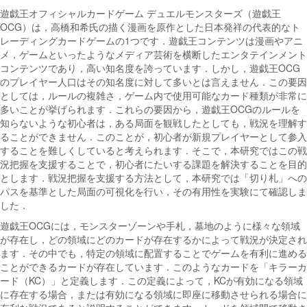
遊戯王オフィシャルカードゲーム デュエルモンスターズ（遊戯王
OCG）は，高橋和希氏の描く漫画を原作とした日本発祥の代表的なト
レーディングカードゲームの1つです．遊戯王コンテンツは漫画やアニ
メ，ゲームといったようなメディア芸術を横断したエンタテインメント
コンテンツであり，高い知名度を誇っています．しかし，遊戯王OCG
のプレイヤー人口はその知名度に対して多いとは言えません．この要因
としては，ルールの複雑さ，ゲーム内で使用可能なカード種類が非常に
多いことが挙げられます．これらの要因から，遊戯王OCGのルールを
知らないような初心者は，ある局面を観戦したとしても，戦況を理解す
ることができません．このことが，初心者が新規プレイヤーとして参入
することを難しくしていると考えられます．そこで，本研究ではこの戦
況把握を支援することで，初心者にたいする課題を解決することを目的
とします．戦況把握を支援する方法として，本研究では「切り札」への
パスを基準とした局面の可視化を行い，その有用性を実験にて確認しま
した．
遊戯王OCGには，モンスターゾーンや手札，墓地のように様々な領域
が存在し，どの領域にどのカードが存在するかによって戦況が決定され
ます．その中でも，特定の領域に配置することでゲームを有利に進める
ことができるカードが存在しています．このようなカードを「キラーカ
ード（KC）」と定義します．この定義によって，KCが有効になる領域
に存在する場合，または有効になる領域に即座に移動させられる場合に