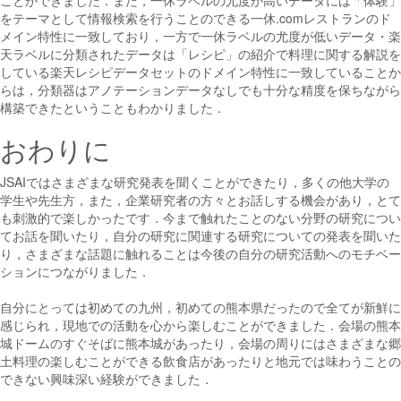
ことができました．また，一休ラベルの尤度が高いデータには「体験」
をテーマとして情報検索を行うことのできる一休.comレストランのド
メイン特性に一致しており，一方で一休ラベルの尤度が低いデータ・楽
天ラベルに分類されたデータは「レシピ」の紹介で料理に関する解説を
している楽天レシピデータセットのドメイン特性に一致していることか
らは，分類器はアノテーションデータなしでも十分な精度を保ちながら
構築できたということもわかりました．
おわりに
JSAIではさまざまな研究発表を聞くことができたり，多くの他大学の
学生や先生方，また，企業研究者の方々とお話しする機会があり，とて
も刺激的で楽しかったです．今まで触れたことのない分野の研究につい
てお話を聞いたり，自分の研究に関連する研究についての発表を聞いた
り，さまざまな話題に触れることは今後の自分の研究活動へのモチベー
ションにつながりました．
自分にとっては初めての九州，初めての熊本県だったので全てが新鮮に
感じられ，現地での活動を心から楽しむことができました．会場の熊本
城ドームのすぐそばに熊本城があったり，会場の周りにはさまざまな郷
土料理の楽しむことができる飲食店があったりと地元では味わうことの
できない興味深い経験ができました．