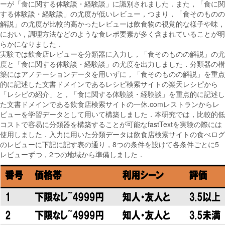
ーが「食に関する体験談・経験談」に識別されました．また，「食に関
する体験談・経験談」の尤度が低いレビュー，つまり，「食そのものの
解説」の尤度が比較的高かったレビューは飲食物の視覚的な様子や味，
におい，調理方法などのような食レポ要素が多く含まれていることが明
らかになりました．
実験では飲食店レビューを分類器に入力し，「食そのものの解説」の尤
度と「食に関する体験談・経験談」の尤度を出力しました．分類器の構
築にはアノテーションデータを用いずに，「食そのものの解説」を重点
的に記述した文書ドメインであるレシピ検索サイトの楽天レシピから
「レシピの紹介」と，「食に関する体験談・経験談」を重点的に記述し
た文書ドメインである飲食店検索サイトの一休.comレストランからレ
ビューを学習データとして用いて構築しました．本研究では，比較的低
コストで容易に分類器を構築することが可能なfastTextを実験の際には
使用しました．入力に用いた分類データは飲食店検索サイトの食べログ
のレビューに下記に記す表の通り，8つの条件を設けて各条件ごとに5
レビューずつ，2つの地域から準備しました．