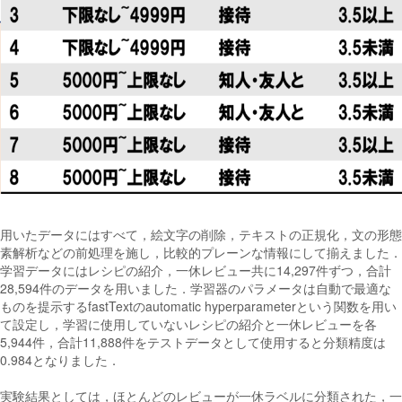
用いたデータにはすべて，絵文字の削除，テキストの正規化，文の形態
素解析などの前処理を施し，比較的プレーンな情報にして揃えました．
学習データにはレシピの紹介，一休レビュー共に14,297件ずつ，合計
28,594件のデータを用いました．学習器のパラメータは自動で最適な
ものを提示するfastTextのautomatic hyperparameterという関数を用い
て設定し，学習に使用していないレシピの紹介と一休レビューを各
5,944件，合計11,888件をテストデータとして使用すると分類精度は
0.984となりました．
実験結果としては，ほとんどのレビューが一休ラベルに分類された，一