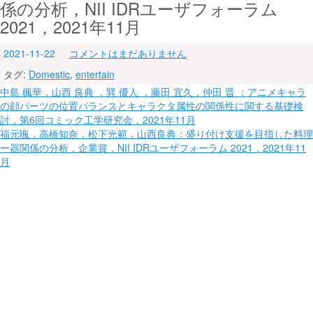
係の分析，NII IDRユーザフォーラム
2021，2021年11月
2021-11-22
コメントはまだありません
タグ:
Domestic
,
entertain
投
中島 楓華，山西 良典 ，巽 優人 ，藤田 宜久，仲田 晋 ：アニメキャラ
の顔パーツの位置バランスとキャラクタ属性の関係性に関する基礎検
稿
討，第6回コミック工学研究会，2021年11月
ナ
福元颯，高橋知奈，松下光範，山西良典：盛り付け支援を目指した料理
ー器関係の分析，企業賞，NII IDRユーザフォーラム 2021，2021年11
ビ
月
ゲ
ー
シ
ョ
ン