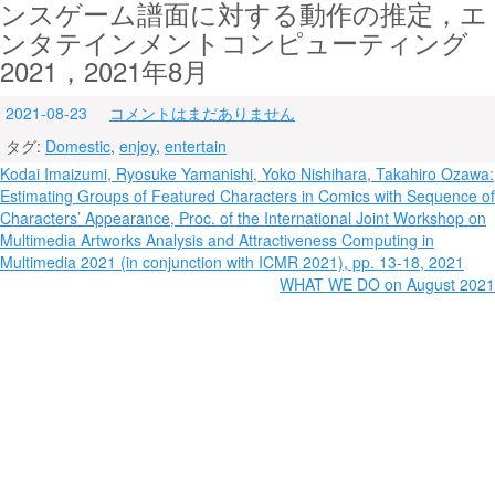
ンスゲーム譜面に対する動作の推定，エ
ンタテインメントコンピューティング
2021，2021年8月
2021-08-23
コメントはまだありません
タグ:
Domestic
,
enjoy
,
entertain
投
Kodai Imaizumi, Ryosuke Yamanishi, Yoko Nishihara, Takahiro Ozawa:
Estimating Groups of Featured Characters in Comics with Sequence of
稿
Characters’ Appearance, Proc. of the International Joint Workshop on
ナ
Multimedia Artworks Analysis and Attractiveness Computing in
Multimedia 2021 (in conjunction with ICMR 2021), pp. 13-18, 2021
ビ
WHAT WE DO on August 2021
ゲ
ー
シ
ョ
ン