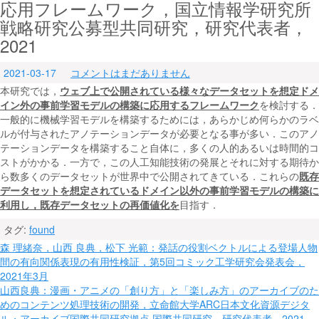
応用フレームワーク，国立情報学研究所
戦略研究公募型共同研究，研究代表者，
2021
2021-03-17
コメントはまだありません
本研究では，
ウェブ上で公開されている様々なデータセットを想定ドメ
イン外の事前学習モデルの構築に応用するフレームワーク
を検討する．
一般的に機械学習モデルを構築するためには，あらかじめ何らかのラベ
ルが付与されたアノテーションデータが必要となる事が多い．このアノ
テーションデータを構築すること自体に，多くの人的あるいは時間的コ
ストがかかる．一方で，この人工知能技術の発展とそれに対する期待か
ら数多くのデータセットが世界中で公開されてきている．これらの
既存
データセットを想定されているドメイン以外の事前学習モデルの構築に
利用し，既存データセットの再価値化を
目指す．
タグ:
found
投
森 理緒奈，山西 良典，松下 光範：発話の役割ベクトルによる登場人物
間の有向関係表現の有用性検証，第5回コミック工学研究会発表会，
稿
2021年3月
ナ
山西良典：漫画・アニメの「創り方」と「楽しみ方」のアーカイブのた
めのコンテンツ処理技術の開発，立命館大学ARC日本文化資源デジタ
ル・アーカイブ国際共同研究拠点 国際共同研究，研究代表者，2021