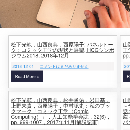
松下光範，山西良典，西原陽子: パネルトー
山
ク：コミック工学の現状と展望, HCGシンポ
工
ジウム2018, 2018年12月
pp
2018-12-01
コメントはまだありません
20
Read More »
R
松下光範，山西良典，松井勇佑，岩田基，
山
上野未貴，西原陽子，中村聡史：私のブッ
～
クマーク「コミック工学（Comic
話
Computing）」，人工知能学会誌，32(6)，
薦
pp. 999-1007，2017年11月[解説記事]
パン