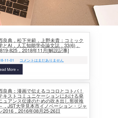
西良典，松下光範，上野未貴：コミック
学とAI，人工知能学会論文誌，33(6)，
.819-825，2018年11月[解説記事]
18-11-01
コメントはまだありません
ead More »
西良典：漫画で伝えるココロとコトバ！
テキストコミュニケーションにおける発
ニュアンス伝達のための吹き出し形状推
～，JST大学見本市イノベーション・ジャ
2016，2016年08月25‐26日