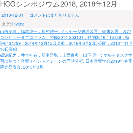
HCGシンポジウム2018, 2018年12月
2018-12-01
コメントはまだありません
タグ:
Invited
投
山西良典，福本淳一，松村耕平: メッセージ処理装置、端末装置、及び
コンピュータプログラム，特願2014-253131，特開2016-115128，特
稿
許6434799，2014年12月15日出願，2016年6月23日公開，2018年11月
ナ
16日登録
砺波紀之，井本桂右，新妻雅弘，山西良典，山下 洋一: マルチタスク学
ビ
習に基づく音響イベントとシーンの同時分析, 日本音響学会2019年春季
研究発表会, 2019年3月
ゲ
ー
シ
ョ
ン