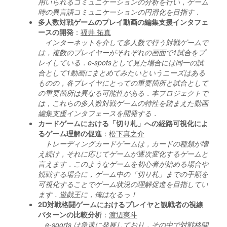
用いられるコミュニケーションの分析を行い，ゲーム
時の異言語コミュニケーションの円滑化を目指す．
多人数対戦ゲームのプレイ動画の編集支援インタフェ
ースの開発
：
福井 拓真
インターネットを介して多人数で行う対戦ゲームで
は，複数のプレイヤーがそれぞれの画面で1試合をプ
レイしている．e-spotsとして見た場合には同一の試
合として1動画にまとめてみたいというニーズはある
ものの，各プレイヤにとっての重要箇所と試合として
の重要箇所は異なる可能性がある．本プロジェクトで
は，これらの多人数対戦ゲームの特性を踏まえた動画
編集支援インタフェースを開発する．
カードゲームにおける「切り札」への経路可視化によ
るゲーム理解の促進
：
松下真之介
トレーディングカードゲームは，カードの種類が増
え続け，それに応じてゲームが逐次変化するゲームと
言えます．このようなゲームを初心者が始める場合や
観戦する場合に，ゲーム中の「切り札」までの手順を
可視化することでゲーム状況の理解促進を目指してい
ます．遊戯王に，俺はなるっ！
2D対戦格闘ゲームにおけるプレイヤと観戦者の視線
パターンの比較分析
：
渡辺爽斗
e-sports は急速に発展しており，その中で対戦格闘