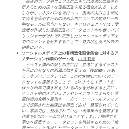
書店のポップやウェブ上の広告では漫画の面白さを
伝えるための様々な漫画広告を見る機会がある．しか
しながら，ネタバレを避けつつ，漫画の面白さを伝え
て読者を増やすための漫画広告についての知見や一般
的なモデルは見当たらない．本プロジェクトでは，愛
読者が作成した漫画広告のデータセットや作者，パブ
リッシャーがそれぞれ広告したソーシャルメディア上
でのコメントを分析することで，魅力的な漫画広告の
秘密に迫る．
ソーシャルメディア上の非構造化画像集合に対するア
ノテーション作業のゲーム化
：
小川 莉奈
イラスト描画の楽しみ方には，参考にするイラスト
を元に自分なりの画風に描き変える「redraw」があ
る．本プロジェクトでは，このredrawについてのデー
タセットを構築することで，どのようなイラストが
様々な画風で描き変えられるのかを分析すると共に，
イラスト中のオブジェクトやレイアウトによらない画
風特徴の究明を目指す．一方で，ソーシャルメディア
上で投稿された画像は非構造であり，整理されていな
い．本稿では，整理されていない画像集合を整理する
作業を2つのゲームに分けることで，楽しく整理する
手法を提案する．データセットを構築するための「検
定ゲーム」と作成したデータセットにアノテーション