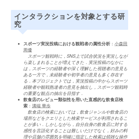
インタラクションを対象とする研
究
スポーツ実況投稿における観戦者の属性分析
：
小森田
周優
スポーツ観戦時に，SNS上で試合状況を実況しなが
ら楽しまれることが増えてきた．実況投稿のなかに
は，スポーツの経験者や深く理解した視聴者の意見も
ある一方で，未経験者や初学者の意見も多く存在す
る．本プロジェクトでは，実況投稿の中からスポーツ
経験者や観戦熟達者の意見を抽出し，スポーツ観戦時
の重要な観点の抽出を目指す．
飲食店のレビュー類似性を用いた直感的な飲食店検
索
：
溝端 華歩
飲食店の検索においては，飲食ジャンルや飲食店の
場所などをクエリとした検索サービスが利用されるこ
とが多い．しかしながら，自分自身の飲食店に対する
感性を言語化することは難しいだけでなく，好みの料
理や店舗の雰囲気を明確に指定した検索は煩雑な操作