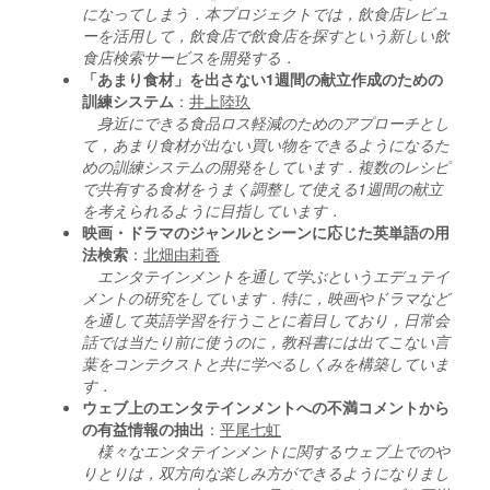
になってしまう．本プロジェクトでは，飲食店レビュ
ーを活用して，飲食店で飲食店を探すという新しい飲
食店検索サービスを開発する．
「あまり食材」を出さない1週間の献立作成のための
訓練システム
：
井上陸玖
身近にできる食品ロス軽減のためのアプローチとし
て，あまり食材が出ない買い物をできるようになるた
めの訓練システムの開発をしています．複数のレシピ
で共有する食材をうまく調整して使える1週間の献立
を考えられるように目指しています．
映画・ドラマのジャンルとシーンに応じた英単語の用
法検索
：
北畑由莉香
エンタテインメントを通して学ぶというエデュテイ
メントの研究をしています．特に，映画やドラマなど
を通して英語学習を行うことに着目しており，日常会
話では当たり前に使うのに，教科書には出てこない言
葉をコンテクストと共に学べるしくみを構築していま
す．
ウェブ上のエンタテインメントへの不満コメントから
の有益情報の抽出
：
平尾七虹
様々なエンタテインメントに関するウェブ上でのや
りとりは，双方向な楽しみ方ができるようになりまし