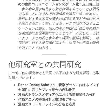
めの集団コミュニケーションのゲーム化
：
床田将一朗
参加者全員が満足する旅行計画を立てることは困難
である．人にはそれぞれ価値観や嗜好に違いがあり，
旅行に対する参加者が増えれば増えるほど全体の意見
を統合することが難しくなる．そこで既存のコミュニ
ケーションに加え，個人の考えや旅行計画全体の動き
を視覚的に整理可能にすることでゲーム化した．これ
により，まとめ役と参加者で認識の齟齬を解消し，旅
行計画に対する納得感が高まり，旅行中の不満や誤解
を防ぐことをねらう．
他研究室との共同研究
この他，他の研究者とも共同で以下のような研究課題にも取
り組んでいます．
Dance Dance Solution – 音楽ゲームにおけるプレイ
ヤ属性に応じたプレイ動作の自動推定
漫画のトランスメディア化における情報変換の分析
作画アニメの特徴分析と数理モデル化
漫画のストーリーラインの分析と応用