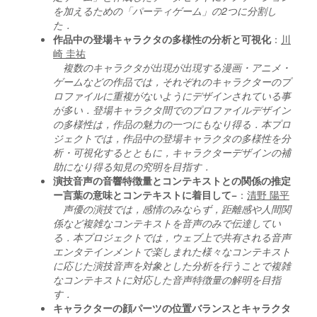
を加えるための「パーティゲーム」の2つに分割し
た．
作品中の登場キャラクタの多様性の分析と可視化
：
川
崎 圭祐
複数のキャラクタが出現が出現する漫画・アニメ・
ゲームなどの作品では，それぞれのキャラクターのプ
ロファイルに重複がないようにデザインされている事
が多い．登場キャラクタ間でのプロファイルデザイン
の多様性は，作品の魅力の一つにもなり得る．本プロ
ジェクトでは，作品中の登場キャラクタの多様性を分
析・可視化するとともに，キャラクターデザインの補
助になり得る知見の究明を目指す．
演技音声の音響特徴量とコンテキストとの関係の推定
ー言葉の意味とコンテキストに着目して−
：
清野 陽平
声優の演技では，感情のみならず，距離感や人間関
係など複雑なコンテキストを音声のみで伝達してい
る．本プロジェクトでは，ウェブ上で共有される音声
エンタテインメントで楽しまれた様々なコンテキスト
に応じた演技音声を対象とした分析を行うことで複雑
なコンテキストに対応した音声特徴量の解明を目指
す．
キャラクターの顔パーツの位置バランスとキャラクタ