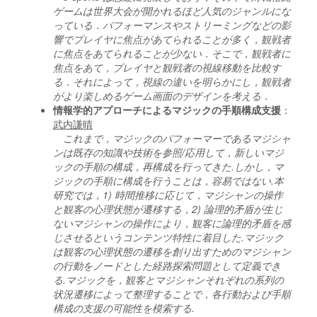
ゲームは世界大会が開かれるほど人気のジャンルにな
っている．パフォーマンスやストリーミングなどの影
響でプレイヤに焦点があてられることが多く，観戦者
に焦点をあてられることが少ない．そこで，観戦者に
焦点をあて，プレイヤと観戦者の視線移動を比較す
る．それによって，視線の違いを明らかにし，観戦者
がより楽しめるゲーム画面のデザインを考える．
情報学的アプローチによるマジックの手順構成支援
：
武内謙晴
これまで，マジックのパフォーマーであるマジシャ
ンは既存の知識や技術を参照/応用して，新しいマジ
ックの手順の構成，再構成を行ってきた.しかし，マ
ジックの手順に構成を行うことは，容易ではない.本
研究では，1) 時間推移に応じて，マジシャンの操作
と観客の心理状態が遷移する，2) 論理的矛盾が生じ
ないマジシャンの操作により，観客に論理的矛盾を感
じさせるというコンテンツ特性に着目した.マジック
は観客の心理状態の遷移を創り出すためのマジシャン
の行動をノードとした経路探索問題として定義でき
る.マジックを，観客とマジシャンそれぞれの系列の
状況遷移によって整理することで，各行動および手順
構成の支援の可能性を模索する.