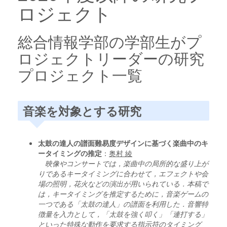
ロジェクト
総合情報学部の学部生がプ
ロジェクトリーダーの研究
プロジェクト一覧
音楽を対象とする研究
太鼓の達人の譜面難易度デザインに基づく楽曲中のキ
ータイミングの推定
：
奥村 綾
映像やコンサートでは，楽曲中の局所的な盛り上が
りであるキータイミングに合わせて，エフェクトや会
場の照明，花火などの演出が用いられている．本稿で
は，キータイミングを推定するために，音楽ゲームの
一つである「太鼓の達人」の譜面を利用した．音響特
徴量を入力として，「太鼓を強く叩く」「連打する」
といった特殊な動作を要求する指示符のタイミング