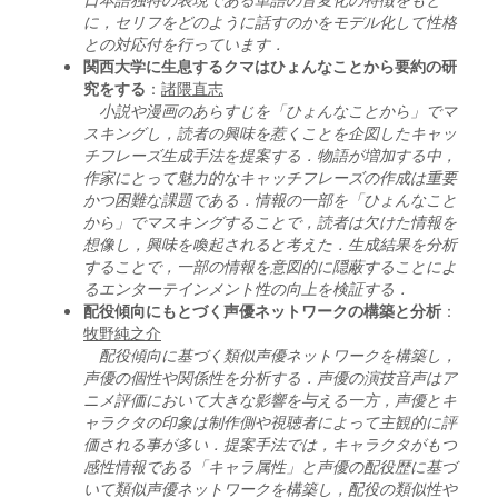
に，セリフをどのように話すのかをモデル化して性格
との対応付を行っています．
関西大学に生息するクマはひょんなことから要約の研
究をする
：
諸隈直志
小説や漫画のあらすじを「ひょんなことから」でマ
スキングし，読者の興味を惹くことを企図したキャッ
チフレーズ生成手法を提案する．物語が増加する中，
作家にとって魅力的なキャッチフレーズの作成は重要
かつ困難な課題である．情報の一部を「ひょんなこと
から」でマスキングすることで，読者は欠けた情報を
想像し，興味を喚起されると考えた．生成結果を分析
することで，一部の情報を意図的に隠蔽することによ
るエンターテインメント性の向上を検証する．
配役傾向にもとづく声優ネットワークの構築と分析
：
牧野純之介
配役傾向に基づく類似声優ネットワークを構築し，
声優の個性や関係性を分析する．声優の演技音声はア
ニメ評価において大きな影響を与える一方，声優とキ
ャラクタの印象は制作側や視聴者によって主観的に評
価される事が多い．提案手法では，キャラクタがもつ
感性情報である「キャラ属性」と声優の配役歴に基づ
いて類似声優ネットワークを構築し，配役の類似性や