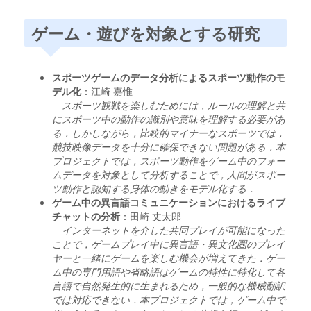
ゲーム・遊びを対象とする研究
スポーツゲームのデータ分析によるスポーツ動作のモ
デル化
：
江崎 嘉惟
スポーツ観戦を楽しむためには，ルールの理解と共
にスポーツ中の動作の識別や意味を理解する必要があ
る．しかしながら，比較的マイナーなスポーツでは，
競技映像データを十分に確保できない問題がある．本
プロジェクトでは，スポーツ動作をゲーム中のフォー
ムデータを対象として分析することで，人間がスポー
ツ動作と認知する身体の動きをモデル化する．
ゲーム中の異言語コミュニケーションにおけるライブ
チャットの分析
：
田崎 丈太郎
インターネットを介した共同プレイが可能になった
ことで，ゲームプレイ中に異言語・異文化圏のプレイ
ヤーと一緒にゲームを楽しむ機会が増えてきた．ゲー
ム中の専門用語や省略語はゲームの特性に特化して各
言語で自然発生的に生まれるため，一般的な機械翻訳
では対応できない．本プロジェクトでは，ゲーム中で