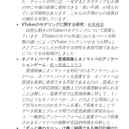
た．チャットの中には，一見するとネガティブな不満
の中に今後の改善に期待できる「良い不満」が埋もれ
ている可能性があります．これらの不満からの改善点
の抽出を目指しています．
VTuberのモデリングに関する研究
：
松本桃花
自然な動きのVTuberのモデリングについて調査し
ています．VTuberのモデル作成におけるパート分割
数の違いによってVTuberコンテンツがもつ人間らし
さとアニメらしさが共存する特性を表現可能であるか
についてを比較検討しました．
オノマトパーティ：質感画像とオノマトペのアノテー
ションゲーム
：
佐々木誠ニコラス
質感画像にオノマトペを対応づけるアノテーション
ゲーム，オノマトパーティを提案する．オノマトペは
質感を容易に表現できる手段であるものの，質感とオ
ノマトペの対応関係に複数人での共通理解を得られる
ことは難しい．提案手法では質感画像に対して，１）
どのようなオノマトペが，２）どのような理由によっ
て付与されたのかをゲームを通して収集することで，
データ収集とプレイヤ間での意思疎通の実現をねら
う．一般的なアンケートフォームと提案ゲームで収集
されるオノマトペの個数や言語的特徴を分析した．
「ずっと俺のターン」は嫌！納得できる旅行計画のた