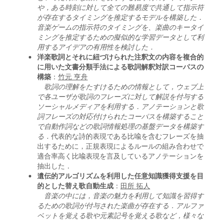
や，ある時刻に対して全ての難易度で共通して指示符
が存在するタイミングを推定するモデルを構築した．
音楽ゲームの指示符のタイミングを、楽曲のキータイ
ミングを推定するための擬似的な学習データとして利
用するアイデアの有用性を検討した．
洋楽歌詞とそれに紐づけられた注釈文の内容を複合的
に用いた文書分類手法による歌詞解釈対訳コーパスの
構築
：
竹元 亨舟
歌詞の理解をたすけるための情報として，ウェブ上
で各ユーザが歌詞のフレーズに対して解説を付与する
ソーシャルメディアを利用する．アノテーションと歌
詞フレーズの対応付けられたコーパスを構築すること
で自動作詞などの歌詞情報処理の基盤データを構築す
る．
代表的な詩的表現である比喩を含むフレーズを抽
出するために，正規表現によるルールの組み合わせで
適合率高く比喩表現を言及しているアノテーションを
抽出した．
遺伝的アルゴリズムを利用した任意知識獲得支援を目
的とした替え歌自動生成
：
田所 拓人
音楽の中には，音楽の魅力を利用して知識を習得す
るための歌詞が付与された楽曲が存在する．アルファ
ベットを覚える歌や元素記号を覚える歌など，様々な