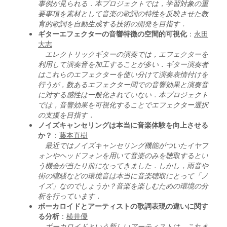
事例が見られる．本プロジェクトでは，学習対象の重
要事項を素材として音楽の歌詞の特性を反映させた教
育的歌詞を自動生成する技術の開発を目指す．
ギターエフェクターの音響特徴の空間的可視化
：
永田
大志
エレクトリックギターの演奏では，エフェクターを
利用して演奏音を加工することが多い．ギター演奏者
はこれらのエフェクターを使い分けて演奏表情付けを
行うが，数あるエフェクター間での音響効果と演奏音
に対する感性は一般化されていない．本プロジェクト
では，音響効果を可視化することでエフェクター選択
の支援を目指す．
ノイズキャンセリングは本当に音楽体験を向上させる
か？
：
藤本直樹
最近ではノイズキャンセリング機能がついたイヤフ
ォンやヘッドフォンを用いて音楽のみを聴取するとい
う機会が当たり前になってきました．しかし，雨音や
街の喧騒などの環境音は本当に音楽聴取にとって「ノ
イズ」なのでしょうか？音楽を楽しむための環境の分
析を行っています．
ボーカロイドとアーティストの歌詞表現の違いに関す
る分析
：
横井優
ボーカロイドという新しいアーティストは，これま