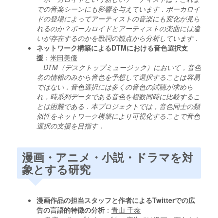
での音楽シーンにも影響を与えています．ボーカロイ
ドの登場によってアーティストの音楽にも変化が見ら
れるのか？ボーカロイドとアーティストの楽曲には違
いが存在するのかを歌詞の観点から分析しています．
ネットワーク構築によるDTMにおける音色選択支
援
：
米田美優
DTM（デスクトップミュージック）において，音色
名の情報のみから音色を予想して選択することは容易
ではない．音色選択には多くの音色の試聴が求めら
れ，時系列データである音色を複数同時に比較するこ
とは困難である．本プロジェクトでは，音色同士の類
似性をネットワーク構築により可視化することで音色
選択の支援を目指す．
漫画・アニメ・小説・ドラマを対
象とする研究
漫画作品の担当スタッフと作者によるTwitterでの広
告の言語的特徴の分析
：
青山 千泰