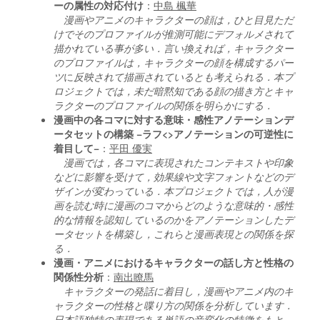
ーの属性の対応付け
：
中島 楓華
漫画やアニメのキャラクターの顔は，ひと目見ただ
けでそのプロファイルが推測可能にデフォルメされて
描かれている事が多い．言い換えれば，キャラクター
のプロファイルは，
キャラクターの顔を構成するパー
ツ
に
反映されて描画されているとも考えられる．本プ
ロジェクトでは，未だ暗黙知である顔の描き方とキャ
ラクターのプロファイルの関係を明らかにする．
漫画中の各コマに対する意味・感性アノテーションデ
ータセットの構築
−ラフ<>アノテーションの可逆性に
着目して−
：
平田 優実
漫画では，各コマに表現されたコンテキストや印象
などに影響を受けて，効果線や文字フォントなどのデ
ザインが変わっている．本プロジェクトでは，人が漫
画を読む時に漫画のコマからどのような意味的・感性
的な情報を認知しているのかをアノテーションしたデ
ータセットを構築し，これらと漫画表現との関係を探
る．
漫画・アニメにおけるキャラクターの話し方と性格の
関係性分析
：
南出瞭馬
キャラクターの発話に着目し，漫画やアニメ内のキ
ャラクターの性格と喋り方の関係を分析しています．
日本語独特の表現である単語の音変化の特徴をもと