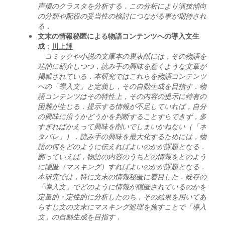
声優のクラスタを分析する．この分析により演技傾向
の分類や配役の妥当性の検討につながる事が期待され
る．
文末の情報秘匿による物語コンテンツへの導入文生
成
：
川上輝
コミックや小説の文庫本の裏表紙には，その物語を
端的に紹介しつつ，読み手の興味を惹くような文章が
掲載されている．本研究ではこれらを物語コンテンツ
への「導入文」と定義し，その自動生成を目指す．物
語コンテンツはその特性上，その内容の提示に特有の
困難が生じる．提示する情報が不足していれば，自分
の興味に沿うかどうかを判断することすらできず，多
すぎればかえって興味を削いでしまいかねない（「ネ
タバレ」）．読み手の興味を最大化するためには，物
語の何をどのように伝えればよいのかが課題となる．
翻っていえば，物語の内容のうちどの情報をどのよう
に隠匿（マスキング）すればよいのかが課題となる．
本研究では，特に文末の情報秘匿に着目した．既存の
「導入文」でどのように情報が隠匿されているのかを
定量的・定性的に分析したのち，その結果を用いてあ
らすじ文の文末にマスキング処理を施すことで「導入
文」の自動生成を目指す．