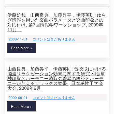
伊藤雄哉，山西良典，加藤昇平，伊藤英則: ゆら
ぎ情報を用いた楽曲パラメータと楽曲印象との
対応付け, 第7回情報学ワークショップ, 2009年
11月
2009-11-01
コメントはまだありません
Read More »
山西良典，加藤昇平，伊藤英則: 音聴取における
脳波リラクゼーション効果に関する研究‐和音単
独聴取とハーモニー聴取の差異の検証とハーモ
ニーが与えるリラックス効果‐, 日本感性工学会
大会, 2009年9月
2009-09-01
コメントはまだありません
Read More »