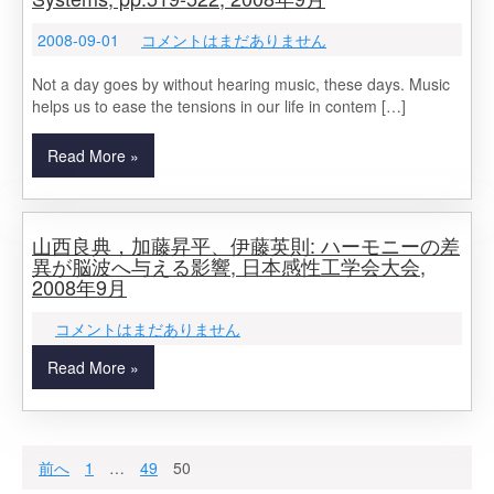
2008-09-01
コメントはまだありません
Not a day goes by without hearing music, these days. Music
helps us to ease the tensions in our life in contem […]
Read More »
山西良典，加藤昇平、伊藤英則: ハーモニーの差
異が脳波へ与える影響, 日本感性工学会大会,
2008年9月
コメントはまだありません
Read More »
投
前へ
1
…
49
50