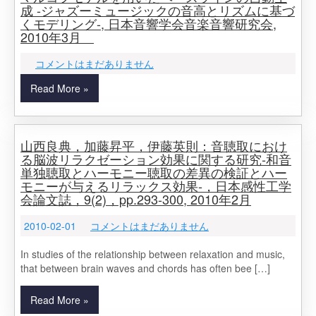
成 -ジャズーミュージックの音高とリズムに基づ
くモデリング-, 日本音響学会音楽音響研究会,
2010年3月
コメントはまだありません
Read More »
山西良典，加藤昇平，伊藤英則：音聴取におけ
る脳波リラクゼーション効果に関する研究‐和音
単独聴取とハーモニー聴取の差異の検証とハー
モニーが与えるリラックス効果‐，日本感性工学
会論文誌，9(2)，pp.293-300, 2010年2月
2010-02-01
コメントはまだありません
In studies of the relationship between relaxation and music,
that between brain waves and chords has often bee […]
Read More »