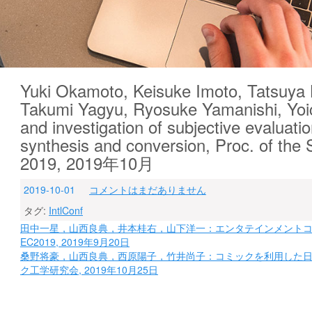
Yuki Okamoto, Keisuke Imoto, Tatsuya
Takumi Yagyu, Ryosuke Yamanishi, Yoic
and investigation of subjective evaluat
synthesis and conversion, Proc. of the
2019, 2019年10月
2019-10-01
コメントはまだありません
タグ:
IntlConf
投
田中一星，山西良典，井本桂右，山下洋一：エンタテインメントコ
EC2019, 2019年9月20日
稿
桑野将豪，山西良典，西原陽子，竹井尚子：コミックを利用した日
ナ
ク工学研究会, 2019年10月25日
ビ