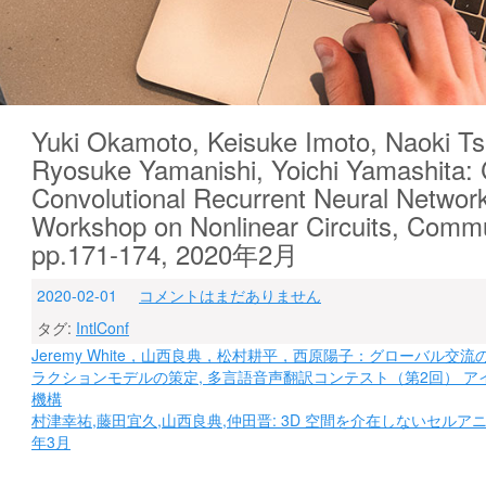
Yuki Okamoto, Keisuke Imoto, Naoki T
Ryosuke Yamanishi, Yoichi Yamashita: 
Convolutional Recurrent Neural Network
Workshop on Nonlinear Circuits, Commu
pp.171-174, 2020年2月
2020-02-01
コメントはまだありません
タグ:
IntlConf
投
Jeremy White，山西良典，松村耕平，西原陽子：グローバル
ラクションモデルの策定, 多言語音声翻訳コンテスト（第2回） ア
稿
機構
ナ
村津幸祐,藤田宜久,山西良典,仲田晋: 3D 空間を介在しないセルアニ
年3月
ビ