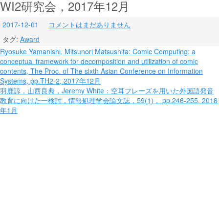
WI2研究会，2017年12月
2017-12-01
コメントはまだありません
タグ:
Award
投
Ryosuke Yamanishi, Mitsunori Matsushita: Comic Computing: a
conceptual framework for decomposition and utilization of comic
稿
contents, The Proc. of The sixth Asian Conference on Information
ナ
Systems, pp.TH2-2, 2017年12月
羽鹿諒，山西良典，Jeremy White：空耳フレーズを用いた外国語発音
ビ
教育に向けた一検討，情報処理学会論文誌，59(1)， pp.246-255, 2018
年1月
ゲ
ー
シ
ョ
ン