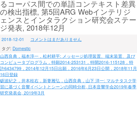
るコーパス間での単語コンテキスト差異
の検出指標, 第5回ARG Webインテリジ
ェンスとインタラクション研究会ステー
ジ発表, 2018年12月
2018-12-01
コメントはまだありません
タグ:
Domestic
投
山西良典，福本淳一，松村耕平: メッセージ処理装置、端末装置、及び
コンピュータプログラム，特願2014-253131，特開2016-115128，特
稿
許6434799，2014年12月15日出願，2016年6月23日公開，2018年11月
ナ
16日登録
砺波紀之，井本桂右，新妻雅弘，山西良典，山下 洋一: マルチタスク学
ビ
習に基づく音響イベントとシーンの同時分析, 日本音響学会2019年春季
研究発表会, 2019年3月
ゲ
ー
シ
ョ