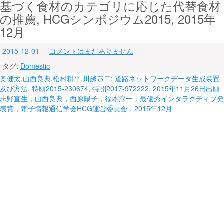
基づく食材のカテゴリに応じた代替食材
の推薦, HCGシンポジウム2015, 2015年
12月
2015-12-01
コメントはまだありません
タグ:
Domestic
投
奥健太,山西良典,松村耕平,川越恭二: 道路ネットワークデータ生成装置
及び方法, 特願2015-230674, 特開2017-972222, 2015年11月26日出願
稿
志野直生，山西良典，西原陽子，福本淳一：最優秀インタラクティブ発
ナ
表賞，電子情報通信学会HCG運営委員会，2015年12月
ビ
ゲ
ー
シ
ョ
ン