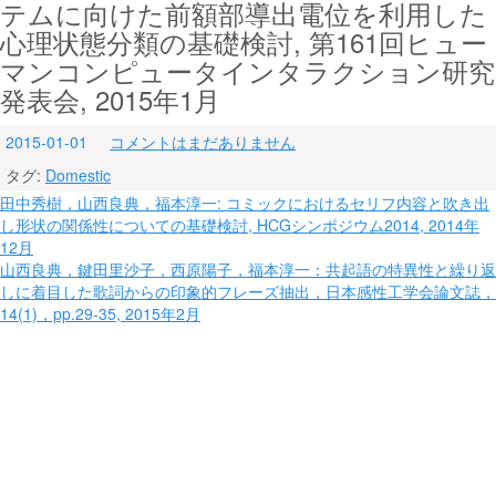
テムに向けた前額部導出電位を利用した
心理状態分類の基礎検討, 第161回ヒュー
マンコンピュータインタラクション研究
発表会, 2015年1月
2015-01-01
コメントはまだありません
タグ:
Domestic
投
田中秀樹，山西良典，福本淳一: コミックにおけるセリフ内容と吹き出
し形状の関係性についての基礎検討, HCGシンポジウム2014, 2014年
稿
12月
ナ
山西良典，鍵田里沙子，西原陽子，福本淳一：共起語の特異性と繰り返
しに着目した歌詞からの印象的フレーズ抽出，日本感性工学会論文誌，
ビ
14(1)，pp.29-35, 2015年2月
ゲ
ー
シ
ョ