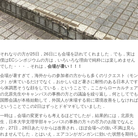
それなりの方が25日，26日にも会場を訪れてくれました．でも，実は
僕はECシンポジウムの方は，いろいろな理由で純粋には楽しめません
でした・・・．それは，
会場が暑い！！！
会場が暑すぎて，海外からの参加者の方からも多くのリクエスト（モン
ク）が来ているだけでなく，おかしいほど暑さに耐性のある日本人です
ら体調悪そうな顔をしている．ということで，ここからローカルチェア
の北原先生やキャンパスの事務の方との議論を繰り返し，何としてでも
国際会議が本格始動して，外国人が来場する前に環境改善をしなければ
ということでこの2日はずっとドギマギしていました．
一時は，会場の変更すらも考えるほどでしたが，結果的には，北原先
生，日本大学文理学部キャンパスの事務の方々の尽力のお陰でなんと
か，27日，28日あたりからは改善され，ほぼ会場への強い不満は見ら
れませんでした．とはいえ，エアコンがガンガンに効いた状態を期待し