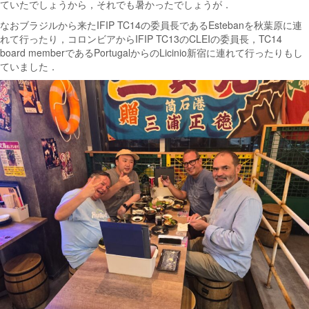
ていたでしょうから，それでも暑かったでしょうが．
なおブラジルから来たIFIP TC14の委員長であるEstebanを秋葉原に連
れて行ったり，コロンビアからIFIP TC13のCLEIの委員長，TC14
board memberであるPortugalからのLicinio新宿に連れて行ったりもし
ていました．