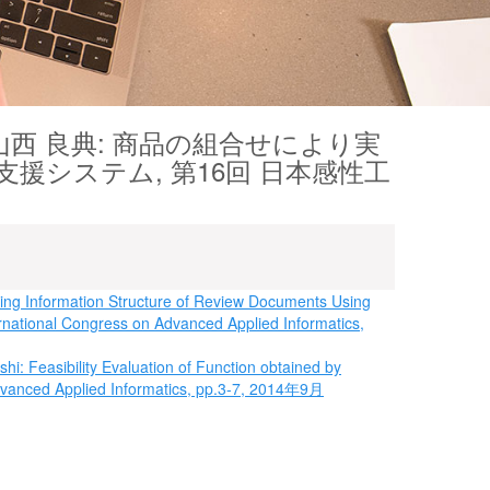
山西 良典: 商品の組合せにより実
援システム, 第16回 日本感性工
ing Information Structure of Review Documents Using
ernational Congress on Advanced Applied Informatics,
i: Feasibility Evaluation of Function obtained by
dvanced Applied Informatics, pp.3-7, 2014年9月