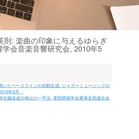
則: 楽曲の印象に与えるゆらぎ
会音楽音響研究会, 2010年5
用いたベースラインの自動生成 -ジャズーミュージックの
2010年3月
た活発化脳波成分検出の一手法, 電気関係学会東海支部連合会,