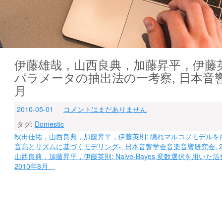
伊藤雄哉，山西良典，加藤昇平，伊藤英
パラメータの抽出法の一考察, 日本音響学
月
2010-05-01
コメントはまだありません
タグ:
Domestic
投
秋田佳祐，山西良典，加藤昇平，伊藤英則: 隠れマルコフモデルを
音高とリズムに基づくモデリング-, 日本音響学会音楽音響研究会, 
稿
山西良典，加藤昇平，伊藤英則: Naive-Bayes 変数選択を用い
ナ
2010年8月
ビ
ゲ
ー