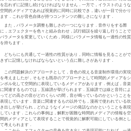
を忘れずに記憶し続けなければなりません．一方で，イラストのような
空間的メディアであれば視覚的に同時に比較でき，違いが一目で分かり
ます．これが音色自体が持つコンテンツの難しさになります．
また，パラメータ調整も難しさの一つになります．音作りをする際
に，エフェクターを色々と組み合わせ，試行錯誤を繰り返し行うことで
パラメータを変更していくため，同様にパラメータ情報も一過性の性質
を持ちます．
どちらにも共通して一過性の性質があり，同時に情報を見ることがで
きずに記憶しなければならないという点に難しさがあります．
この問題解決のアプローチとして，音色の視える音楽制作環境の実現
を考えましたが，そもそも既存のアプローチとして時間的メディアをシ
ンボル化して空間的に表現しているメディアがあります．例えば，音楽
に関連するものでは，五線譜が挙げられます．五線譜では線と音符によ
ってどの高さの音がどのくらいの間，音が鳴っているのかということを
表現しています．音楽に関連するもの以外でも，漫画で使われている吹
き出しが挙げられ，どのようなイメージの発話なのかということを表現
しています．これらの事例は，解釈が困難な時間的メディアの情報を空
間的メディアとして表現することで視覚的に解釈可能にしている例とし
て考えられます．
ここから，エフェクターの音色を吹き出しで表現可能になれば，一過