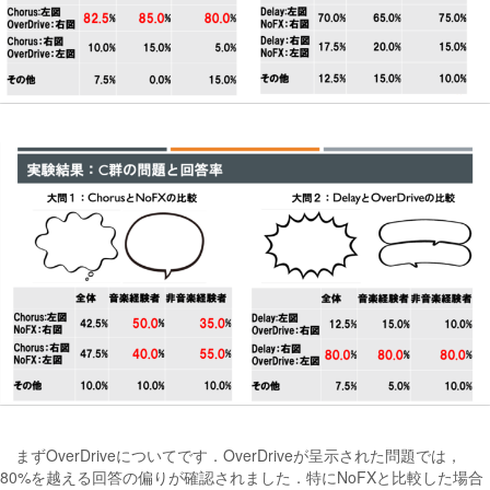
まずOverDriveについてです．OverDriveが呈示された問題では，
80%を越える回答の偏りが確認されました．特にNoFXと比較した場合