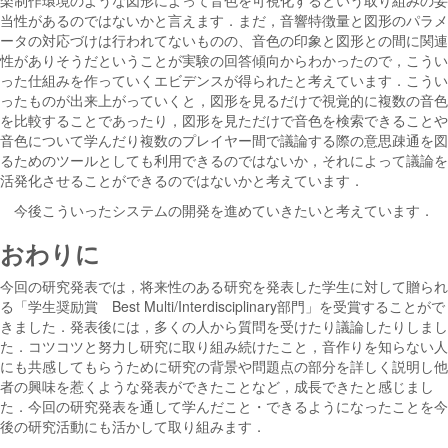
当性があるのではないかと言えます．まだ，音響特徴量と図形のパラメ
ータの対応づけは行われてないものの、音色の印象と図形との間に関連
性がありそうだということが実験の回答傾向からわかったので，こうい
った仕組みを作っていくエビデンスが得られたと考えています．こうい
ったものが出来上がっていくと，図形を見るだけで視覚的に複数の音色
を比較することであったり，図形を見ただけで音色を検索できることや
音色について学んだり複数のプレイヤー間で議論する際の意思疎通を図
るためのツールとしても利用できるのではないか，それによって議論を
活発化させることができるのではないかと考えています．
今後こういったシステムの開発を進めていきたいと考えています．
おわりに
今回の研究発表では，将来性のある研究を発表した学生に対して贈られ
る「学生奨励賞 Best Multi/Interdisciplinary部門」を受賞することがで
きました．発表後には，多くの人から質問を受けたり議論したりしまし
た．コツコツと努力し研究に取り組み続けたこと，音作りを知らない人
にも共感してもらうために研究の背景や問題点の部分を詳しく説明し他
者の興味を惹くような発表ができたことなど，成長できたと感じまし
た．今回の研究発表を通して学んだこと・できるようになったことを今
後の研究活動にも活かして取り組みます．