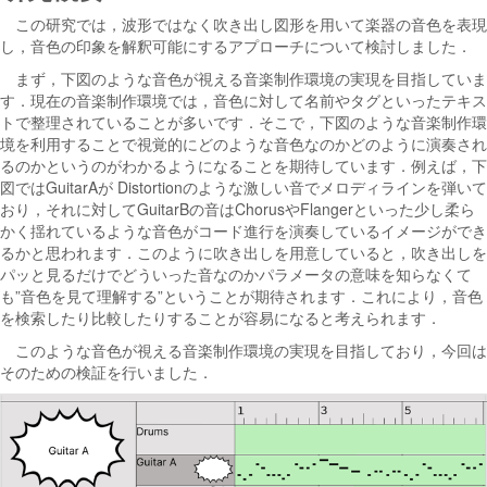
この研究では，波形ではなく吹き出し図形を用いて楽器の音色を表現
し，音色の印象を解釈可能にするアプローチについて検討しました．
まず，下図のような音色が視える音楽制作環境の実現を目指していま
す．現在の音楽制作環境では，音色に対して名前やタグといったテキス
トで整理されていることが多いです．そこで，下図のような音楽制作環
境を利用することで視覚的にどのような音色なのかどのように演奏され
るのかというのがわかるようになることを期待しています．例えば，下
図ではGuitarAが Distortionのような激しい音でメロディラインを弾いて
おり，それに対してGuitarBの音はChorusやFlangerといった少し柔ら
かく揺れているような音色がコード進行を演奏しているイメージができ
るかと思われます．このように吹き出しを用意していると，吹き出しを
パッと見るだけでどういった音なのかパラメータの意味を知らなくて
も”音色を見て理解する”ということが期待されます．これにより，音色
を検索したり比較したりすることが容易になると考えられます．
このような音色が視える音楽制作環境の実現を目指しており，今回は
そのための検証を行いました．