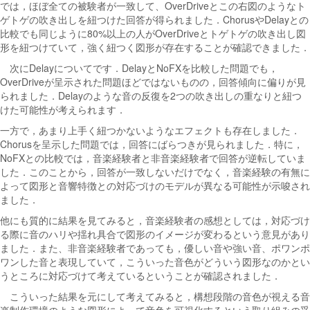
では，ほぼ全ての被験者が一致して、OverDriveとこの右図のようなト
ゲトゲの吹き出しを紐つけた回答が得られました．ChorusやDelayとの
比較でも同じように80%以上の人がOverDriveとトゲトゲの吹き出し図
形を紐つけていて，強く紐つく図形が存在することが確認できました．
次にDelayについてです．DelayとNoFXを比較した問題でも，
OverDriveが呈示された問題ほどではないものの，回答傾向に偏りが見
られました．Delayのような音の反復を2つの吹き出しの重なりと紐つ
けた可能性が考えられます．
一方で，あまり上手く紐つかないようなエフェクトも存在しました．
Chorusを呈示した問題では，回答にばらつきが見られました．特に，
NoFXとの比較では，音楽経験者と非音楽経験者で回答が逆転していま
した．このことから，回答が一致しないだけでなく，音楽経験の有無に
よって図形と音響特徴との対応づけのモデルが異なる可能性が示唆され
ました．
他にも質的に結果を見てみると，音楽経験者の感想としては，対応づけ
る際に音のハリや揺れ具合で図形のイメージが変わるという意見があり
ました．また、非音楽経験者であっても，優しい音や強い音、ポワンポ
ワンした音と表現していて，こういった音色がどういう図形なのかとい
うところに対応づけて考えているということが確認されました．
こういった結果を元にして考えてみると，構想段階の音色が視える音
楽制作環境のような図形によって音色を可視化するという取り組みの妥