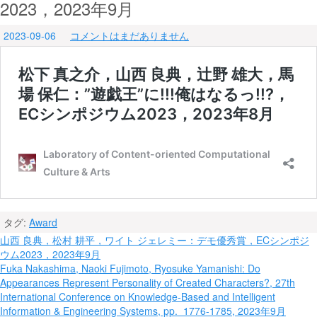
2023，2023年9月
2023-09-06
コメントはまだありません
タグ:
Award
投
山西 良典，松村 耕平，ワイト ジェレミー：デモ優秀賞，ECシンポジ
ウム2023，2023年9月
稿
Fuka Nakashima, Naoki Fujimoto, Ryosuke Yamanishi: Do
ナ
Appearances Represent Personality of Created Characters?, 27th
International Conference on Knowledge-Based and Intelligent
ビ
Information & Engineering Systems, pp. 1776-1785, 2023年9月