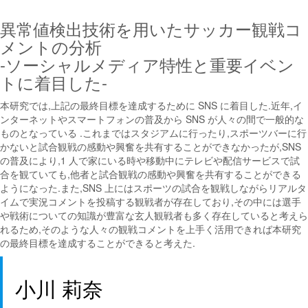
異常値検出技術を用いたサッカー観戦コ
メントの分析
-ソーシャルメディア特性と重要イベン
トに着目した-
本研究では,上記の最終目標を達成するために SNS に着目した.近年,イ
ンターネットやスマートフォンの普及から SNS が人々の間で一般的な
ものとなっている .これまではスタジアムに行ったり,スポーツバーに行
かないと試合観戦の感動や興奮を共有することができなかったが,SNS
の普及により,1 人で家にいる時や移動中にテレビや配信サービスで試
合を観ていても,他者と試合観戦の感動や興奮を共有することができる
ようになった.また,SNS 上にはスポーツの試合を観戦しながらリアルタ
イムで実況コメントを投稿する観戦者が存在しており,その中には選手
や戦術についての知識が豊富な玄人観戦者も多く存在していると考えら
れるため,そのような人々の観戦コメントを上手く活用できれば本研究
の最終目標を達成することができると考えた.
小川 莉奈