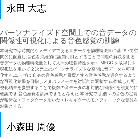
永田 大志
パーソナライズド空間上での音データの
関係性可視化による音色感覚の訓練
本研究では時間的なメディアである音データを物理特徴量に基づいて空
間的に配置し,音色を持続的に認知可能とすることで問題の解決を図る.
音データの物理特徴量として人間の聴覚特性を示す MFCC を取得し,t-
SNE法を用いて 2 次元上のパーソナライズドな空間に音データを可視
化する.ユーザは,自身の音色感覚と目標とする音色感覚が適合するよう
な可視化結果を目指しメタパラメータを対話的に調整する.作成した可
視化結果を参照することで複数の音データの相対的な関係性を視覚的に
確認でき,音色感覚を訓練できると考えた.本研究では,個々の音色の定義
が曖昧なエフェクターを用いたエレキギターのモノフォニックな音源を
対象とする.
小森田 周優