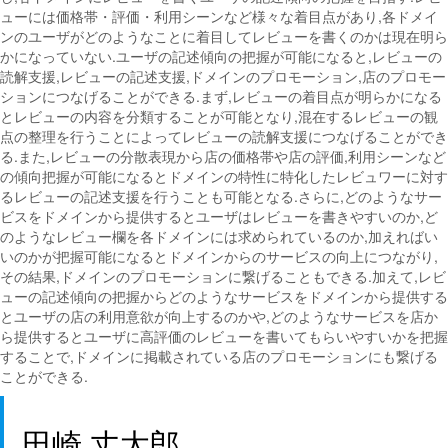
ューには価格帯・評価・利用シーンなど様々な着目点があり,各ドメイ
ンのユーザがどのようなことに着目してレビューを書くのかは現在明ら
かになっていない.ユーザの記述傾向の把握が可能になると,レビューの
読解支援,レビューの記述支援,ドメインのプロモーション,店のプロモー
ションにつなげることができる.まず,レビューの着目点が明らかになる
とレビューの内容を分類することが可能となり,混在するレビューの観
点の整理を行うことによってレビューの読解支援につなげることができ
る.また,レビューの分散表現から店の価格帯や店の評価,利用シーンなど
の傾向把握が可能になるとドメインの特性に特化したレビュワーに対す
るレビューの記述支援を行うことも可能となる.さらに,どのようなサー
ビスをドメインから提供するとユーザはレビューを書きやすいのか,ど
のようなレビュー欄を各ドメインには求められているのか,加えればい
いのかが把握可能になるとドメインからのサービスの向上につながり,
その結果,ドメインのプロモーションに繋げることもできる.加えて,レビ
ューの記述傾向の把握からどのようなサービスをドメインから提供する
とユーザの店の利用意欲が向上するのかや,どのようなサービスを店か
ら提供するとユーザに高評価のレビューを書いてもらいやすいかを把握
することで,ドメインに掲載されている店のプロモーションにも繋げる
ことができる.
田崎 丈太郎