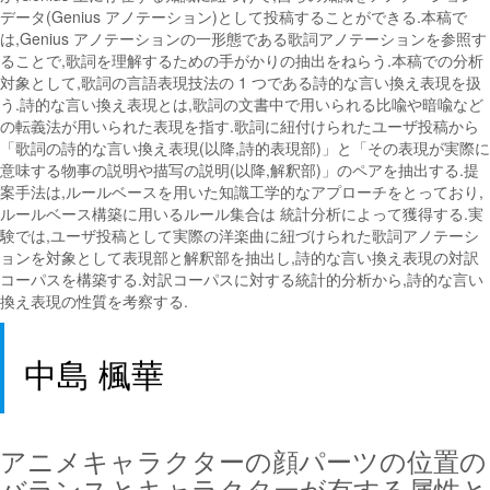
データ(Genius アノテーション)として投稿することができる.本稿で
は,Genius アノテーションの一形態である歌詞アノテーションを参照す
ることで,歌詞を理解するための手がかりの抽出をねらう.本稿での分析
対象として,歌詞の言語表現技法の 1 つである詩的な言い換え表現を扱
う.詩的な言い換え表現とは,歌詞の文書中で用いられる比喩や暗喩など
の転義法が用いられた表現を指す.歌詞に紐付けられたユーザ投稿から
「歌詞の詩的な言い換え表現(以降,詩的表現部)」と「その表現が実際に
意味する物事の説明や描写の説明(以降,解釈部)」のペアを抽出する.提
案手法は,ルールベースを用いた知識工学的なアプローチをとっており,
ルールベース構築に用いるルール集合は 統計分析によって獲得する.実
験では,ユーザ投稿として実際の洋楽曲に紐づけられた歌詞アノテーシ
ョンを対象として表現部と解釈部を抽出し,詩的な言い換え表現の対訳
コーパスを構築する.対訳コーパスに対する統計的分析から,詩的な言い
換え表現の性質を考察する.
中島 楓華
アニメキャラクターの顔パーツの位置の
バランスとキャラクターが有する属性と