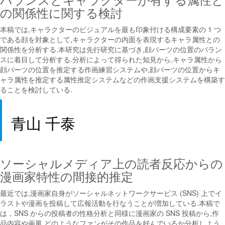
の関係性に関する検討
本稿では,キャラクターのビジュアルを最も印象付ける構成要素の 1 つ
である顔を対象として,キャラクターの内面を表現するキャラ属性との
関係性を分析する.本研究は先行研究に基づき,顔パーツの位置のバラン
スに着目して分析する.分析によって得られた知見から,キャラ属性から
顔パーツの位置を推定する作画練習システムや,顔パーツの位置からキ
ャラ属性を推定する属性推定システムなどの作画支援システムを構築す
ることを検討している.
青山 千泰
ソーシャルメディア上の読者反応からの
漫画家特性の間接的推定
最近では,漫画家自身がソーシャルネットワークサービス (SNS) 上でイ
ラストや漫画を投稿して広報活動を行なうことが増加している.本稿で
は，SNS からの投稿者の性格分析と同様に漫画家の SNS 投稿から,作
品内容や画風,どのようなファンがその作品を好んでいるか分析しよう