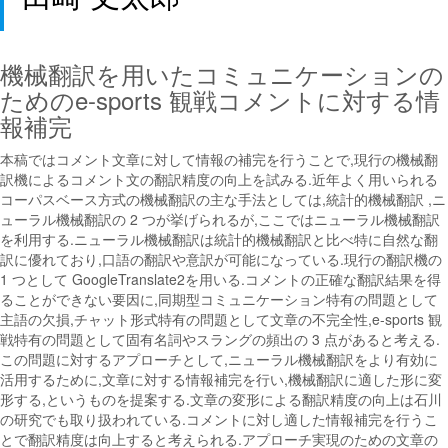
機械翻訳を用いたコミュニケーションの
ためのe-sports 観戦コメントに対する情
報補完
本稿ではコメント文章に対して情報の補完を行うことで,現行の機械翻
訳機によるコメント文の翻訳精度の向上を試みる.近年よく用いられる
コーパスベース方式の機械翻訳の主な手法としては,統計的機械翻訳 ,ニ
ューラル機械翻訳の 2 つが挙げられるが,ここではニューラル機械翻訳
を利用する.ニューラル機械翻訳は統計的機械翻訳と比べ特に自然な翻
訳に優れており,口語の翻訳や意訳が可能になっている.現行の翻訳機の
1 つとして GoogleTranslate2を用いる.コメントの正確な翻訳結果を得
ることができない要因に,同期型コミュニケーション特有の問題として
主語の欠損,チャット形式特有の問題として文章の不完全性,e-sports 観
戦特有の問題として固有名詞やスラングの頻出の 3 点があると考える.
この問題に対するアプローチとして,ニューラル機械翻訳をより有効に
活用するために,文章に対する情報補完を行い,機械翻訳に適した形に変
形する,というものを提案する.文章の変形による翻訳精度の向上は石川
の研究でも取り扱われている.コメントに対し適した情報補完を行うこ
とで翻訳精度は向上すると考えられる.アプローチ実現のための文章の