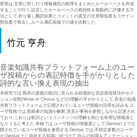
変形は,文章に対し行う情報補完の処理をまとめたルールベースを作成
することで行う.設定したルールベースの有効性を客観的に評価する方
法として,折り返し翻訳結果とコメントの原文の文章類似度をコサイン
類似度で算出し,ルール適応前後での値を比較した.
竹元 亨舟
音楽知識共有プラットフォーム上のユー
ザ投稿からの表記特徴を手がかりとした
詩的な言い換え表現の抽出
本研究では,既存の楽曲の歌詞に見られる特徴的な言語表現技法やセク
ション役割(Verse や Chorus など)の理解の手がかりとして,音楽の知識
共有プラットフォームで公開されているユーザ投稿の活用を試みる.ユ
ーザ投稿では,投稿者の知識や解釈,意見が事例を参照しながら記述され
ており,これらは歌詞というコンテンツの理解を助ける有用な情報源と
なりうると考えた.本稿では,ユーザ投稿の情報源として,Genius1上で公
開されているユーザ投稿を参照する.Genius では,不特定多数のユーザ
が,Genius 上に存在する知識に紐づけて,自らの知識をアノテーション