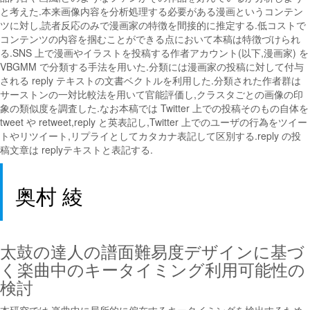
と考えた.本来画像内容を分析処理する必要がある漫画というコンテン
ツに対し,読者反応のみで漫画家の特徴を間接的に推定する.低コストで
コンテンツの内容を掴むことができる点において本稿は特徴づけられ
る.SNS 上で漫画やイラストを投稿する作者アカウント(以下,漫画家) を
VBGMM で分類する手法を用いた.分類には漫画家の投稿に対して付与
される reply テキストの文書ベクトルを利用した.分類された作者群は
サーストンの一対比較法を用いて官能評価し,クラスタごとの画像の印
象の類似度を調査した.なお本稿では Twitter 上での投稿そのもの自体を
tweet や retweet,reply と英表記し,Twitter 上でのユーザの行為をツイー
トやリツイート,リプライとしてカタカナ表記して区別する.reply の投
稿文章は replyテキストと表記する.
奥村 綾
太鼓の達人の譜面難易度デザインに基づ
く楽曲中のキータイミング利用可能性の
検討
本研究では,楽曲中に局所的に偏在するキータイミングを検出するため,