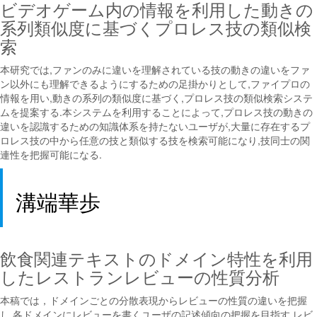
ビデオゲーム内の情報を利用した動きの
系列類似度に基づくプロレス技の類似検
索
本研究では,ファンのみに違いを理解されている技の動きの違いをファ
ン以外にも理解できるようにするための足掛かりとして,ファイプロの
情報を用い,動きの系列の類似度に基づく,プロレス技の類似検索システ
ムを提案する.本システムを利用することによって,プロレス技の動きの
違いを認識するための知識体系を持たないユーザが,大量に存在するプ
ロレス技の中から任意の技と類似する技を検索可能になり,技同士の関
連性を把握可能になる.
溝端華歩
飲食関連テキストのドメイン特性を利用
したレストランレビューの性質分析
本稿では，ドメインごとの分散表現からレビューの性質の違いを把握
し,各ドメインにレビューを書くユーザの記述傾向の把握を目指す.レビ