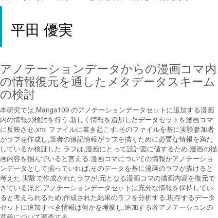
平田 優実
アノテーションデータからの漫画コマ内
の情報復元を通したメタデータスキーム
の検討
本研究では,Manga109 のアノテーションデータセットに追加する漫画
内の情報の検討を行う.新しく情報を追加したデータセットを漫画コマ
に反映させ,xml ファイルに書き起こす.そのファイルを基に実験参加者
がラフを作成し,筆者の追記情報がラフを描くために必要な情報を満た
しているか検証した.ラフは,漫画にとって設計図に値するため,漫画の描
画内容を掴んでいると言える.漫画コマについての情報がアノテーショ
ンデータとして揃っていれば,そのデータを基に漫画のラフが描けると
考えた.実験で作成されたラフが,元となる漫画コマの描画内容を復元で
きているほど,アノテーションデータセットは充分な情報を保持してい
ると考えられるため,作成された結果のラフを分析する.現存するデータ
セットに追加すべき情報は何かを考察し,追加する各アノテーションの
意義について調査する.