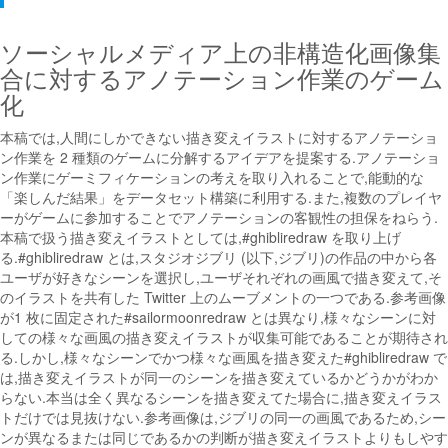
ソーシャルメディア上の非構造化画像集
合に対するアノテーション作業のゲーム
化
本稿では,人間にしかできない描き変えイラストに対するアノテーショ
ン作業を 2 種類のゲームに分解するアイデアを提案する.アノテーショ
ン作業にゲーミフィケーションの考えを取り入れることで,能動的な
「楽しんだ結果」をデータセット構築に利用する.また,複数のプレイヤ
ーがゲームに参加することでアノテーションの客観性の担保をねらう.
本稿で扱う描き変えイラストとしては,#ghibliredraw を取り上げ
る.#ghibliredraw とは,スタジオジブリ (以下,ジブリ)の作品の中から各
ユーザが好きなシーンを選択し,ユーザそれぞれの画風で描き変えて,そ
のイラストを共有した Twitter 上のムーブメントの一つである.参考画像
が1 枚に固定された#sailormoonredraw とは異なり,様々なシーンに対
しての様々な画風の描き変えイラストが収集可能であることが期待され
る.しかし,様々なシーンでかつ様々な画風を描き変えた#ghibliredraw で
は,描き変えイラストが同一のシーンを描き変えているかどうかがわか
らない.本当は全く異なるシーンを描き変えてた場合に,描き変えイラス
トだけでは見抜けない.参考画像は,ジブリの同一の画風であるため,シー
ンが異なるまたは同じであるかの判断が描き変えイラストよりもしやす