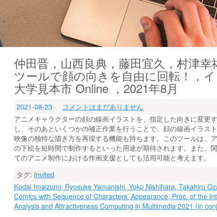
仲田晋，山西良典，藤田宜久，村津幸
ツールで顔の向きを自由に回転！，イノ
大学見本市 Online ，2021年8月
2021-08-23
コメントはまだありません
アニメキャラクターの顔の線画イラストを、指定した向きに変更
し、そのあといくつかの補正作業を行うことで、顔の線画イラス
映像の独特な描き方を再現する機能も持ちます。このツールは、
の下絵を短時間で制作するといった用途が期待されます。また、
てのアニメ制作における作画支援としても活用可能と考えます。
タグ:
Invited
投
Kodai Imaizumi, Ryosuke Yamanishi, Yoko Nishihara, Takahiro Oz
Comics with Sequence of Characters’ Appearance, Proc. of the In
稿
Analysis and Attractiveness Computing in Multimedia 2021 (in con