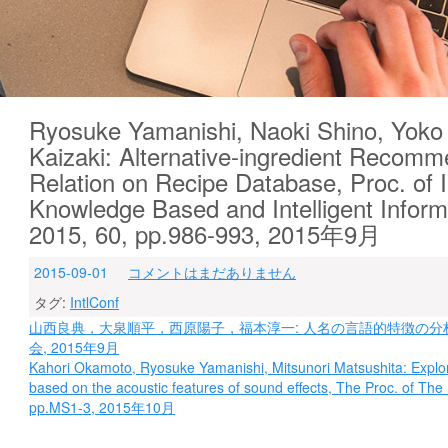
Ryosuke Yamanishi, Naoki Shino, Yoko 
Kaizaki: Alternative-ingredient Recom
Relation on Recipe Database, Proc. of 
Knowledge Based and Intelligent Infor
2015, 60, pp.986-993, 2015年9月
2015-09-01
コメントはまだありません
タグ:
IntlConf
投
山西良典，大泉順平，西原陽子，福本淳一: 人名の言語的特徴の分析
会, 2015年9月
稿
Kahori Okamoto, Ryosuke Yamanishi, Mitsunori Matsushita: Explorato
ナ
based on the acoustic features of sound effects, The Proc. of Th
pp.MS1-3, 2015年10月
ビ