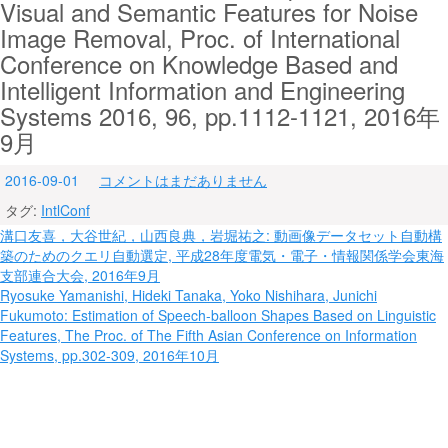
Visual and Semantic Features for Noise
Image Removal, Proc. of International
Conference on Knowledge Based and
Intelligent Information and Engineering
Systems 2016, 96, pp.1112-1121, 2016年
9月
2016-09-01
コメントはまだありません
タグ:
IntlConf
投
溝口友喜，大谷世紀，山西良典，岩堀祐之: 動画像データセット自動構
築のためのクエリ自動選定, 平成28年度電気・電子・情報関係学会東海
稿
支部連合大会, 2016年9月
ナ
Ryosuke Yamanishi, Hideki Tanaka, Yoko Nishihara, Junichi
Fukumoto: Estimation of Speech-balloon Shapes Based on Linguistic
ビ
Features, The Proc. of The Fifth Asian Conference on Information
Systems, pp.302-309, 2016年10月
ゲ
ー
シ