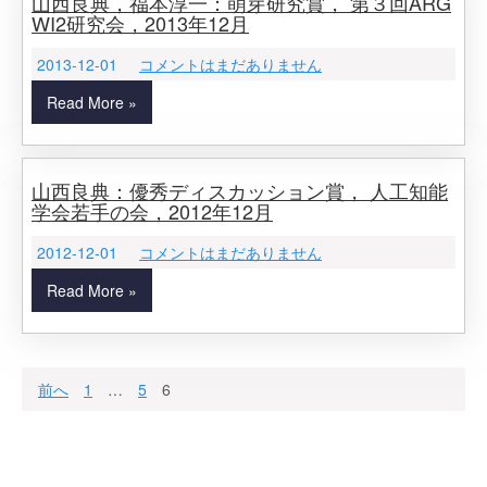
山西良典，福本淳一：萌芽研究賞， 第３回ARG
WI2研究会，2013年12月
2013-12-01
コメントはまだありません
Read More »
山西良典：優秀ディスカッション賞， 人工知能
学会若手の会，2012年12月
2012-12-01
コメントはまだありません
Read More »
投
前へ
1
…
5
6
稿
の