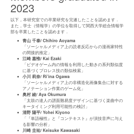
2023
以下，本研究室での卒業研究を完遂したことを認めます．
また，学士（情報学）の学位を取得して関西大学総合情報学
部を卒業したことを認めます．
青山 千泰/ Chihiro Aoyama
「ソーシャルメディア上の読者反応からの漫画家特性
の間接的推定」
江崎 嘉惟/ Kai Ezaki
「ビデオゲーム内の情報を利用した動きの系列類似度
に基づくプロレス技の類似検索」
小川 莉奈/ Ri’ina Ogawa
「ソーシャルメディア上の非構造化画像集合に対する
アノテーション作業のゲーム化」
奥村 綾/ Aya Okumura
「太鼓の達人の譜面難易度デザインに基づく楽曲中の
キータイミング利用可能性の検討」
清野 陽平/ Yohei Kiyono
「『単語極性』と『コンテキスト』が演技音声に与え
る影響の分析」
川崎 圭祐/ Keisuke Kawasaki