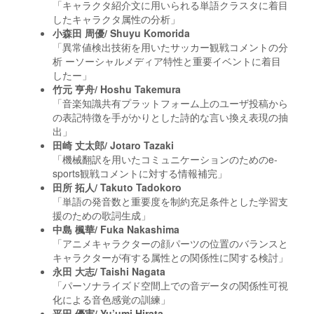
「キャラクタ紹介文に用いられる単語クラスタに着目
したキャラクタ属性の分析」
小森田 周優/ Shuyu Komorida
「異常値検出技術を用いたサッカー観戦コメントの分
析 ーソーシャルメディア特性と重要イベントに着目
したー」
竹元 亨舟/ Hoshu Takemura
「音楽知識共有プラットフォーム上のユーザ投稿から
の表記特徴を手がかりとした詩的な言い換え表現の抽
出」
田崎 丈太郎/ Jotaro Tazaki
「機械翻訳を用いたコミュニケーションのためのe-
sports観戦コメントに対する情報補完」
田所 拓人/ Takuto Tadokoro
「単語の発音数と重要度を制約充足条件とした学習支
援のための歌詞生成」
中島 楓華/ Fuka Nakashima
「アニメキャラクターの顔パーツの位置のバランスと
キャラクターが有する属性との関係性に関する検討」
永田 大志/ Taishi Nagata
「パーソナライズド空間上での音データの関係性可視
化による音色感覚の訓練」
平田 優実/ Yu’umi Hirata