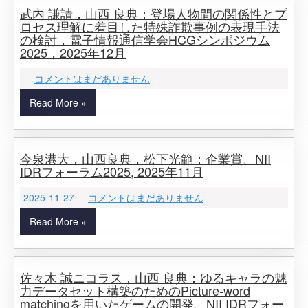
武内 謙請，山西 良典：登場人物間の関係性とプ
ロセス理解に着目した特殊詐欺事例の表現手法
の検討，電子情報通信学会HCGシンポジウム
2025，2025年12月
コメントはまだありません
Read More »
今泉港大，山西良典，松下光範：企業賞、NII
IDRフォーラム2025, 2025年11月
2025-11-27
コメントはまだありません
Read More »
佐々木 誠ニコラス，山西 良典：ゆるキャラの魅
力データセット構築のためのPicture-word
matchingを用いたゲームの開発、NII IDRフォー