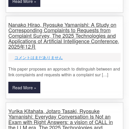
Read More »
Nanako Hirao, Ryosuke Yamanishi: A Study on
Corresponding Complaints to Requests from
Complaint Survey, The 2025 Technologies and
Applications of Artificial Intelligence Conference,
2025年12月
コメントはまだありません
This paper proposes an approach to distinguish between and
link complaints and requests within a complaint sur […]
Read More »
Yurika Kitahata, Jotaro Tasaki, Ryosuke
Yamanishi: Everyday Conversation Is Not an
Exam with Right Answers: a vision of CALL in
the LLM era, The 2025 Technologies and